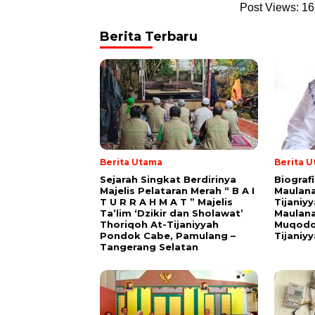
Post Views:
16
Berita Terbaru
Berita Utama
Berita 
Sejarah Singkat Berdirinya
Biograf
Majelis Pelataran Merah “ B A I
Maulana
T U R R A H M A T ” Majelis
Tijaniy
Ta’lim ‘Dzikir dan Sholawat’
Maulana
Thoriqoh At-Tijaniyyah
Muqodd
Pondok Cabe, Pamulang –
Tijaniy
Tangerang Selatan