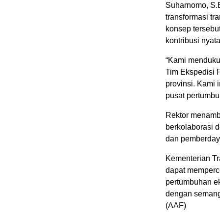
Suharnomo, S.E
transformasi tr
konsep tersebu
kontribusi nya
“Kami mendukun
Tim Ekspedisi P
provinsi. Kami 
pusat pertumbu
Rektor menamb
berkolaborasi 
dan pemberdaya
Kementerian Tr
dapat memperce
pertumbuhan ek
dengan semang
(AAF)