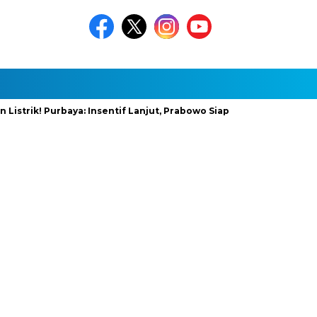
! Purbaya: Insentif Lanjut, Prabowo Siapkan Stimulus Baru
In