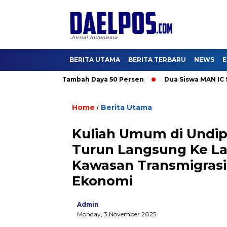
BERITA UTAMA
BERITA TERBARU
NEWS
E
mati Promo Tambah Daya 50 Persen
Dua Siswa MAN IC Serpong 
Home
Berita Utama
/
Kuliah Umum di Undip
Turun Langsung Ke L
Kawasan Transmigras
Ekonomi
Admin
Monday, 3 November 2025