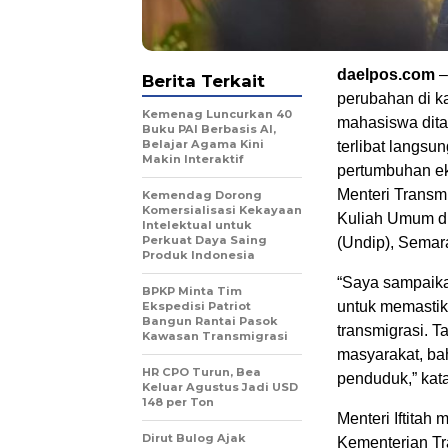
daelpos.com
–
Berita Terkait
perubahan di ka
Kemenag Luncurkan 40
mahasiswa dit
Buku PAI Berbasis AI,
Belajar Agama Kini
terlibat langs
Makin Interaktif
pertumbuhan ek
Menteri Transm
Kemendag Dorong
Komersialisasi Kekayaan
Kuliah Umum di
Intelektual untuk
Perkuat Daya Saing
(Undip), Semar
Produk Indonesia
“Saya sampaikan
BPKP Minta Tim
untuk memastik
Ekspedisi Patriot
Bangun Rantai Pasok
transmigrasi. 
Kawasan Transmigrasi
masyarakat, ba
HR CPO Turun, Bea
penduduk,” kata
Keluar Agustus Jadi USD
148 per Ton
Menteri Iftitah
Dirut Bulog Ajak
Kementerian Tra