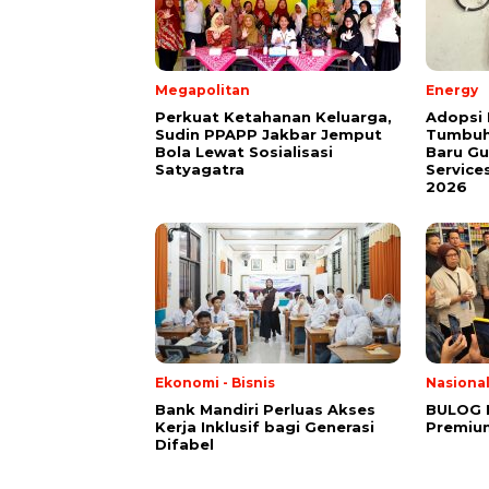
Megapolitan
Energy
Perkuat Ketahanan Keluarga,
Adopsi 
Sudin PPAPP Jakbar Jemput
Tumbuh
Bola Lewat Sosialisasi
Baru G
Satyagatra
Service
2026
Ekonomi - Bisnis
Nasiona
Bank Mandiri Perluas Akses
BULOG 
Kerja Inklusif bagi Generasi
Premium
Difabel