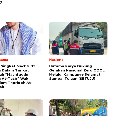
2
Utama
Nasional
i Singkat Machfudz
Hutama Karya Dukung
 Dalam Tarikat
Gerakan Nasional Zero ODOL
yah “Machfuddin
Melalui Kampanye Selamat
 At-Tasir” Wakil
Sampai Tujuan (SETUJU)
am Thoriqoh At-
yah