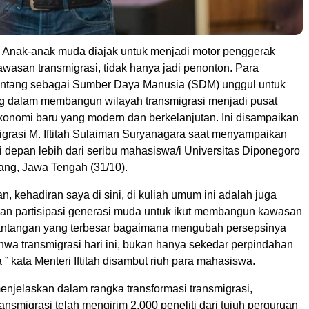
 Anak-anak muda diajak untuk menjadi motor penggerak
wasan transmigrasi, tidak hanya jadi penonton. Para
antang sebagai Sumber Daya Manusia (SDM) unggul untuk
ung dalam membangun wilayah transmigrasi menjadi pusat
onomi baru yang modern dan berkelanjutan. Ini disampaikan
igrasi M. Iftitah Sulaiman Suryanagara saat menyampaikan
 depan lebih dari seribu mahasiswa/i Universitas Diponegoro
ang, Jawa Tengah (31/10).
, kehadiran saya di sini, di kuliah umum ini adalah juga
an partisipasi generasi muda untuk ikut membangun kawasan
Tantangan yang terbesar bagaimana mengubah persepsinya
hwa transmigrasi hari ini, bukan hanya sekedar perpindahan
 ” kata Menteri Iftitah disambut riuh para mahasiswa.
 menjelaskan dalam rangka transformasi transmigrasi,
nsmigrasi telah mengirim 2.000 peneliti dari tujuh perguruan