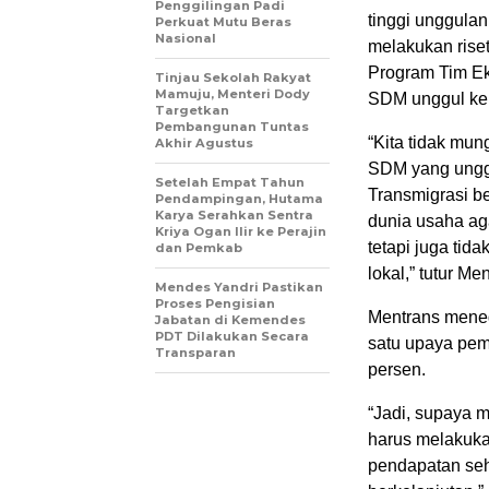
Penggilingan Padi
tinggi unggulan
Perkuat Mutu Beras
Nasional
melakukan rise
Program Tim Eks
Tinjau Sekolah Rakyat
Mamuju, Menteri Dody
SDM unggul ke 
Targetkan
Pembangunan Tuntas
“Kita tidak mu
Akhir Agustus
SDM yang unggu
Setelah Empat Tahun
Transmigrasi b
Pendampingan, Hutama
Karya Serahkan Sentra
dunia usaha ag
Kriya Ogan Ilir ke Perajin
tetapi juga ti
dan Pemkab
lokal,” tutur Ment
Mendes Yandri Pastikan
Proses Pengisian
Mentrans mene
Jabatan di Kemendes
PDT Dilakukan Secara
satu upaya pem
Transparan
persen.
“Jadi, supaya m
harus melakuk
pendapatan seh