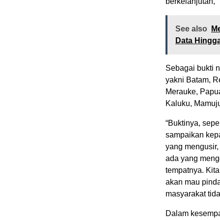
berkelanjutan,”
See also
Me
Data Hingg
Sebagai bukti 
yakni Batam, R
Merauke, Papua
Kaluku, Mamuju
“Buktinya, sepe
sampaikan kepad
yang mengusir, 
ada yang mengg
tempatnya. Kita
akan mau pindah
masyarakat tid
Dalam kesempat