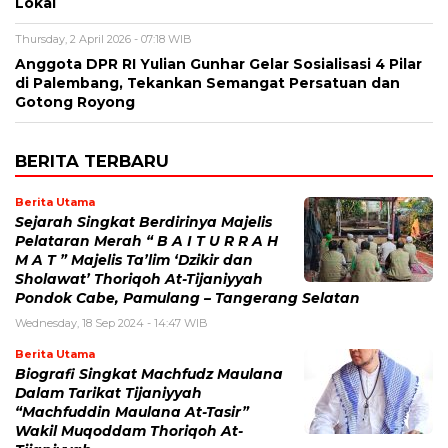
Lokal
Thursday, 2 April 2026 - 07:18 WIB
Anggota DPR RI Yulian Gunhar Gelar Sosialisasi 4 Pilar
di Palembang, Tekankan Semangat Persatuan dan
Gotong Royong
BERITA TERBARU
Berita Utama
Sejarah Singkat Berdirinya Majelis
Pelataran Merah “ B A I T U R R A H
M A T ” Majelis Ta’lim ‘Dzikir dan
Sholawat’ Thoriqoh At-Tijaniyyah
Pondok Cabe, Pamulang – Tangerang Selatan
Wednesday, 18 Sep 2024 - 14:47 WIB
Berita Utama
Biografi Singkat Machfudz Maulana
Dalam Tarikat Tijaniyyah
“Machfuddin Maulana At-Tasir”
Wakil Muqoddam Thoriqoh At-