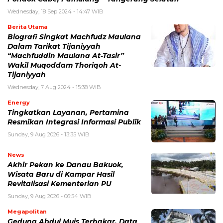
Wednesday, 18 Sep 2024 - 14:47 WIB
Berita Utama
Biografi Singkat Machfudz Maulana
Dalam Tarikat Tijaniyyah
“Machfuddin Maulana At-Tasir”
Wakil Muqoddam Thoriqoh At-
Tijaniyyah
Wednesday, 7 Aug 2024 - 15:38 WIB
Energy
Tingkatkan Layanan, Pertamina
Resmikan Integrasi Informasi Publik
Sunday, 9 Aug 2026 - 13:35 WIB
News
Akhir Pekan ke Danau Bakuok,
Wisata Baru di Kampar Hasil
Revitalisasi Kementerian PU
Sunday, 9 Aug 2026 - 06:54 WIB
Megapolitan
Gedung Abdul Muis Terbakar, Data