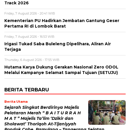
Track 2026
Friday, 7 August 2026 - 20:41 WIB
Kementerian PU Hadirkan Jembatan Gantung Geser
Pertama RI di Lombok Barat
Friday, 7 August 2026 - 16:53 WIB
Irigasi Tukad Saba Buleleng Dipelihara, Aliran Air
Terjaga
Thursday, 6 August 2026 - 17:55 WIB
Hutama Karya Dukung Gerakan Nasional Zero ODOL
Melalui Kampanye Selamat Sampai Tujuan (SETUJU)
BERITA TERBARU
Berita Utama
Sejarah Singkat Berdirinya Majelis
Pelataran Merah “ B A I T U R R A H
M A T ” Majelis Ta’lim ‘Dzikir dan
Sholawat’ Thoriqoh At-Tijaniyyah
Pondok Cabe, Pamulang – Tangerang Selatan