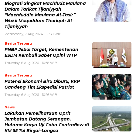
Biografi Singkat Machfudz Maulana
Dalam Tarikat Tijaniyyah
“Machfuddin Maulana At-Tasir”
Wakil Muqoddam Thoriqoh At-
Tijaniyyah
Wednesday, 7 Aug 2024 - 15:38 WIB
Berita Terbaru
PNBP Jebol Target, Kementerian
ESDM Kembali Sabet Opini WTP
Thursday, 6 Aug 2026 - 10:38 WIB
Berita Terbaru
Potensi Ekonomi Biru Diburu, KKP
Gandeng Tim Ekspedisi Patriot
Thursday, 6 Aug 2026 - 10:26 WIB
News
Lakukan Pemeliharaan Oprit
Jembatan Batang Serangan,
Hutama Karya Uji Coba Contraflow di
KM 55 Tol Binjai–Langsa