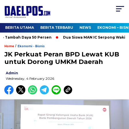
BERITA UTAMA
BERITA TERBARU
NEWS
EKONOMI – BISN
 Tambah Daya 50 Persen
Dua Siswa MAN IC Serpong Wakili RI 
/
Home
Ekonomi - Bisnis
JK Perkuat Peran BPD Lewat KUB
untuk Dorong UMKM Daerah
Admin
Wednesday, 4 February 2026