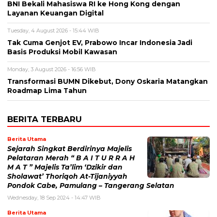
BNI Bekali Mahasiswa RI ke Hong Kong dengan
Layanan Keuangan Digital
Tuesday, 4 August 2026 - 15:44 WIB
Tak Cuma Genjot EV, Prabowo Incar Indonesia Jadi
Basis Produksi Mobil Kawasan
Monday, 3 August 2026 - 16:56 WIB
Transformasi BUMN Dikebut, Dony Oskaria Matangkan
Roadmap Lima Tahun
BERITA TERBARU
Berita Utama
Sejarah Singkat Berdirinya Majelis
Pelataran Merah “ B A I T U R R A H
M A T ” Majelis Ta’lim ‘Dzikir dan
Sholawat’ Thoriqoh At-Tijaniyyah
Pondok Cabe, Pamulang – Tangerang Selatan
Wednesday, 18 Sep 2024 - 14:47 WIB
Berita Utama