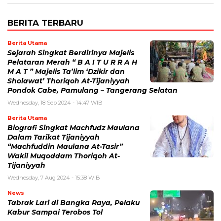
BERITA TERBARU
Berita Utama
Sejarah Singkat Berdirinya Majelis
Pelataran Merah “ B A I T U R R A H
M A T ” Majelis Ta’lim ‘Dzikir dan
Sholawat’ Thoriqoh At-Tijaniyyah
Pondok Cabe, Pamulang – Tangerang Selatan
Wednesday, 18 Sep 2024 - 14:47 WIB
Berita Utama
Biografi Singkat Machfudz Maulana
Dalam Tarikat Tijaniyyah
“Machfuddin Maulana At-Tasir”
Wakil Muqoddam Thoriqoh At-
Tijaniyyah
Wednesday, 7 Aug 2024 - 15:38 WIB
News
Tabrak Lari di Bangka Raya, Pelaku
Kabur Sampai Terobos Tol