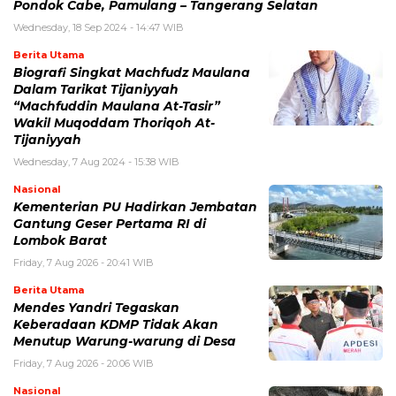
Pondok Cabe, Pamulang – Tangerang Selatan
Wednesday, 18 Sep 2024 - 14:47 WIB
Berita Utama
Biografi Singkat Machfudz Maulana
Dalam Tarikat Tijaniyyah
“Machfuddin Maulana At-Tasir”
Wakil Muqoddam Thoriqoh At-
Tijaniyyah
Wednesday, 7 Aug 2024 - 15:38 WIB
Nasional
Kementerian PU Hadirkan Jembatan
Gantung Geser Pertama RI di
Lombok Barat
Friday, 7 Aug 2026 - 20:41 WIB
Berita Utama
Mendes Yandri Tegaskan
Keberadaan KDMP Tidak Akan
Menutup Warung-warung di Desa
Friday, 7 Aug 2026 - 20:06 WIB
Nasional