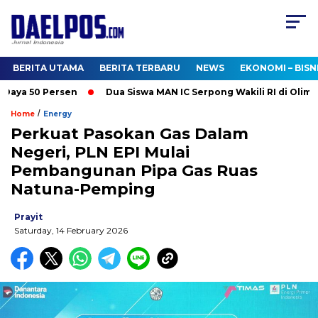
BERITA UTAMA
BERITA TERBARU
NEWS
EKONOMI – BISN
ya 50 Persen
Dua Siswa MAN IC Serpong Wakili RI di Olimpiad
/
Home
Energy
Perkuat Pasokan Gas Dalam
Negeri, PLN EPI Mulai
Pembangunan Pipa Gas Ruas
Natuna-Pemping
Prayit
Saturday, 14 February 2026