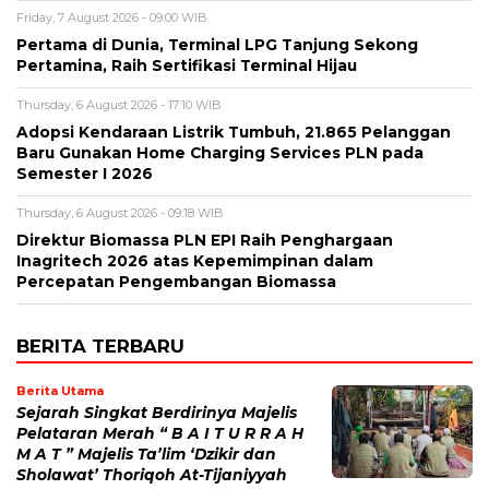
Friday, 7 August 2026 - 09:00 WIB
Pertama di Dunia, Terminal LPG Tanjung Sekong
Pertamina, Raih Sertifikasi Terminal Hijau
Thursday, 6 August 2026 - 17:10 WIB
Adopsi Kendaraan Listrik Tumbuh, 21.865 Pelanggan
Baru Gunakan Home Charging Services PLN pada
Semester I 2026
Thursday, 6 August 2026 - 09:18 WIB
Direktur Biomassa PLN EPI Raih Penghargaan
Inagritech 2026 atas Kepemimpinan dalam
Percepatan Pengembangan Biomassa
BERITA TERBARU
Berita Utama
Sejarah Singkat Berdirinya Majelis
Pelataran Merah “ B A I T U R R A H
M A T ” Majelis Ta’lim ‘Dzikir dan
Sholawat’ Thoriqoh At-Tijaniyyah