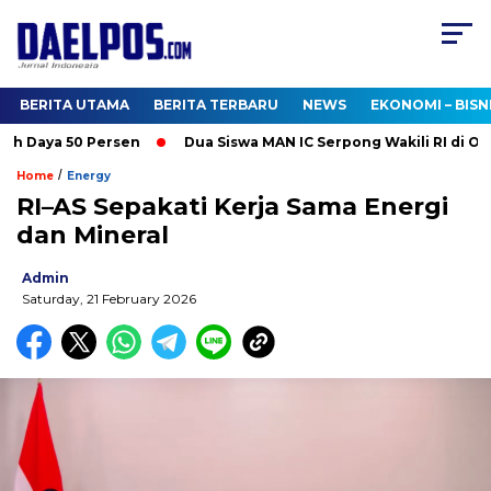
BERITA UTAMA
BERITA TERBARU
NEWS
EKONOMI – BISN
 Daya 50 Persen
Dua Siswa MAN IC Serpong Wakili RI di Olimp
/
Home
Energy
RI–AS Sepakati Kerja Sama Energi
dan Mineral
Admin
Saturday, 21 February 2026