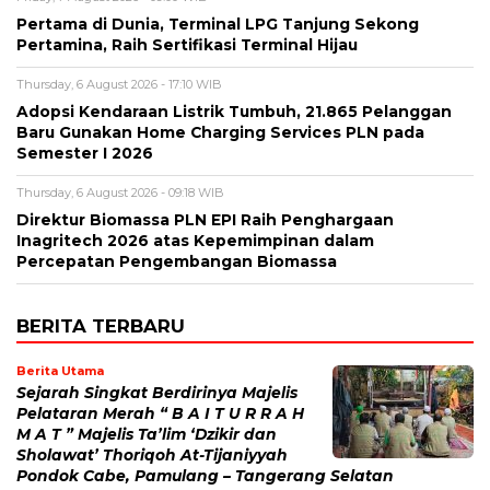
Pertama di Dunia, Terminal LPG Tanjung Sekong
Pertamina, Raih Sertifikasi Terminal Hijau
Thursday, 6 August 2026 - 17:10 WIB
Adopsi Kendaraan Listrik Tumbuh, 21.865 Pelanggan
Baru Gunakan Home Charging Services PLN pada
Semester I 2026
Thursday, 6 August 2026 - 09:18 WIB
Direktur Biomassa PLN EPI Raih Penghargaan
Inagritech 2026 atas Kepemimpinan dalam
Percepatan Pengembangan Biomassa
BERITA TERBARU
Berita Utama
Sejarah Singkat Berdirinya Majelis
Pelataran Merah “ B A I T U R R A H
M A T ” Majelis Ta’lim ‘Dzikir dan
Sholawat’ Thoriqoh At-Tijaniyyah
Pondok Cabe, Pamulang – Tangerang Selatan