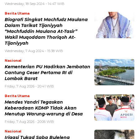
Wednesday, 18 Sep 2024 - 14:47 WIB
Berita Utama
Biografi Singkat Machfudz Maulana
Dalam Tarikat Tijaniyyah
“Machfuddin Maulana At-Tasir”
Wakil Muqoddam Thoriqoh At-
Tijaniyyah
Wednesday, 7 Aug 2024 - 15:38 WIB
Nasional
Kementerian PU Hadirkan Jembatan
Gantung Geser Pertama RI di
Lombok Barat
Friday, 7 Aug 2026 - 20:41 WIB
Berita Utama
Mendes Yandri Tegaskan
Keberadaan KDMP Tidak Akan
Menutup Warung-warung di Desa
Friday, 7 Aug 2026 - 20:06 WIB
Nasional
Irigasi Tukad Saba Buleleng