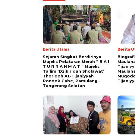
Berita Utama
Berita 
Sejarah Singkat Berdirinya
Biograf
Majelis Pelataran Merah “ B A I
Maulana
T U R R A H M A T ” Majelis
Tijaniy
Ta’lim ‘Dzikir dan Sholawat’
Maulana
Thoriqoh At-Tijaniyyah
Muqodd
Pondok Cabe, Pamulang –
Tijaniy
Tangerang Selatan