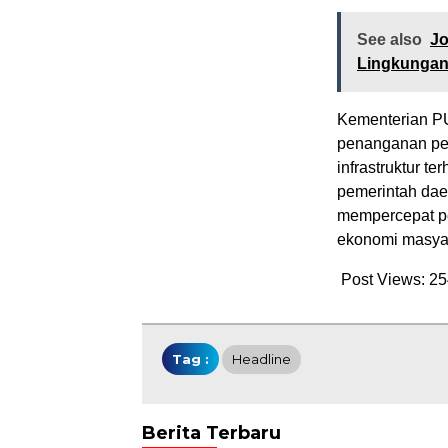
See also
Jo
Lingkungan
Kementerian PU
penanganan pe
infrastruktur 
pemerintah daer
mempercepat pen
ekonomi masyar
Post Views:
25
Tag :
Headline
Berita Terbaru