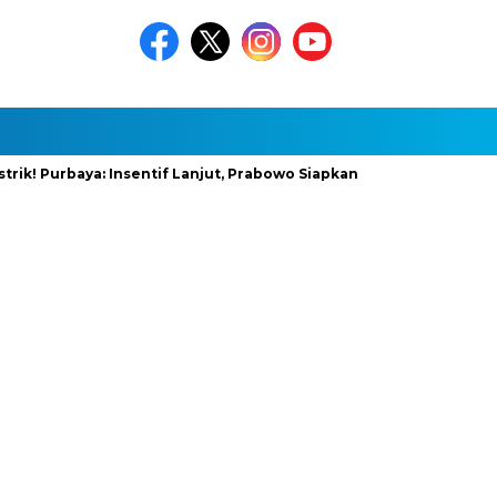
urbaya: Insentif Lanjut, Prabowo Siapkan Stimulus Baru
Infra