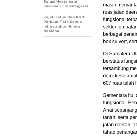
Solusi Nyata bagi
masih memanfaat
Kawasan Transmigrasi
ruas jalan daer
Kejati Jatim dan PGN
fungsional ter
Perkuat Tata Kelola
Infrastruktur Energi
sektor jembatan
Nasional
berbagai penan
box culvert, ser
Di Sumatera Uta
berstatus fungs
tersambung mel
demi keselamat
607 ruas telah
Sementara itu, 
fungsional. Pe
Anai sepanjang
tanah, serta pe
jalan daerah, 1
tahap penanga