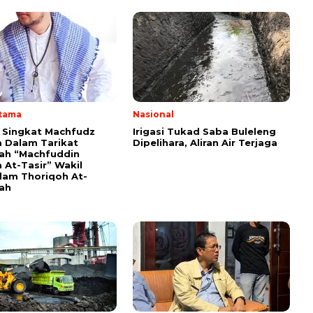
Utama
Nasional
i Singkat Machfudz
Irigasi Tukad Saba Buleleng
 Dalam Tarikat
Dipelihara, Aliran Air Terjaga
yah “Machfuddin
 At-Tasir” Wakil
am Thoriqoh At-
yah