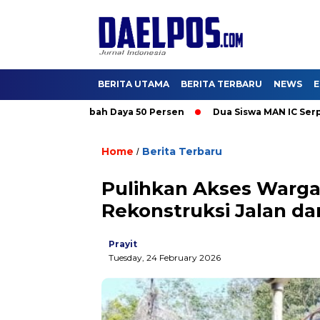
BERITA UTAMA
BERITA TERBARU
NEWS
E
ti Promo Tambah Daya 50 Persen
Dua Siswa MAN IC Serpong Wak
Home
Berita Terbaru
/
Pulihkan Akses Warga
Rekonstruksi Jalan d
Prayit
Tuesday, 24 February 2026