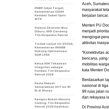
Aceh, Sumatera
PNBP Jebol Target,
masyarakat tetap
Kementerian ESDM
berjalan lancar.
Kembali Sabet Opini
WTP
Menteri PU Do
Potensi Ekonomi Biru
menjadi priorit
Diburu, KKP Gandeng
Tim Ekspedisi Patriot
mengingat pera
aktivitas masyar
Tindak Lanjut UU 3/2026,
Kementerian PANRB
Dukung Optimalisasi
“Konektivitas a
SDM LPSK
bencana, yang 
Ketua KPK Tekankan
mobilitas warga,
Integritas sebagai
kata Menteri Do
Fondasi Tim Ekspedisi
Patriot 2026
Berdasarkan la
Pesta Rakyat
nasional di tig
Semarakkan HUT ke-81
RI di Monas
99 ruas jalan n
dan rekayasa lalu
Kampus Bukan Menara
Gading: Tim Ekspedisi
Patriot 2026 Hadirkan
Di Provinsi Ace