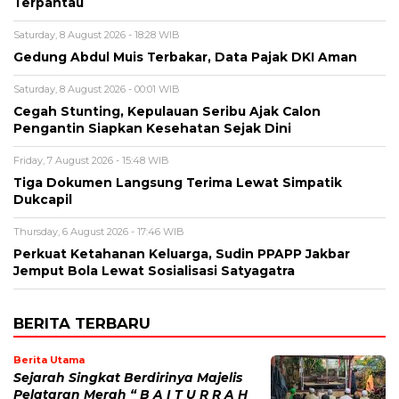
Terpantau
Saturday, 8 August 2026 - 18:28 WIB
Gedung Abdul Muis Terbakar, Data Pajak DKI Aman
Saturday, 8 August 2026 - 00:01 WIB
Cegah Stunting, Kepulauan Seribu Ajak Calon
Pengantin Siapkan Kesehatan Sejak Dini
Friday, 7 August 2026 - 15:48 WIB
Tiga Dokumen Langsung Terima Lewat Simpatik
Dukcapil
Thursday, 6 August 2026 - 17:46 WIB
Perkuat Ketahanan Keluarga, Sudin PPAPP Jakbar
Jemput Bola Lewat Sosialisasi Satyagatra
BERITA TERBARU
Berita Utama
Sejarah Singkat Berdirinya Majelis
Pelataran Merah “ B A I T U R R A H