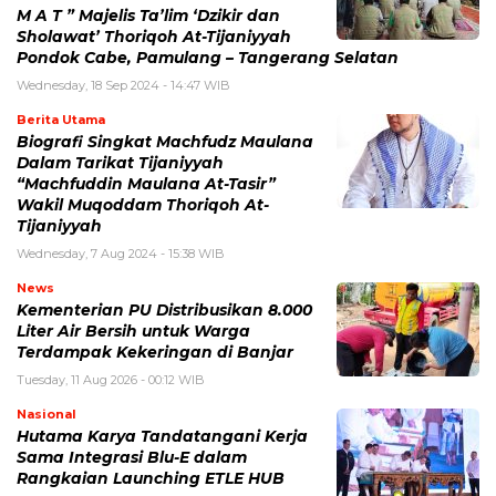
M A T ” Majelis Ta’lim ‘Dzikir dan
Sholawat’ Thoriqoh At-Tijaniyyah
Pondok Cabe, Pamulang – Tangerang Selatan
Wednesday, 18 Sep 2024 - 14:47 WIB
Berita Utama
Biografi Singkat Machfudz Maulana
Dalam Tarikat Tijaniyyah
“Machfuddin Maulana At-Tasir”
Wakil Muqoddam Thoriqoh At-
Tijaniyyah
Wednesday, 7 Aug 2024 - 15:38 WIB
News
Kementerian PU Distribusikan 8.000
Liter Air Bersih untuk Warga
Terdampak Kekeringan di Banjar
Tuesday, 11 Aug 2026 - 00:12 WIB
Nasional
Hutama Karya Tandatangani Kerja
Sama Integrasi Blu-E dalam
Rangkaian Launching ETLE HUB