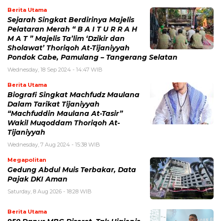
Berita Utama
Sejarah Singkat Berdirinya Majelis
Pelataran Merah “ B A I T U R R A H
M A T ” Majelis Ta’lim ‘Dzikir dan
Sholawat’ Thoriqoh At-Tijaniyyah
Pondok Cabe, Pamulang – Tangerang Selatan
Wednesday, 18 Sep 2024 - 14:47 WIB
Berita Utama
Biografi Singkat Machfudz Maulana
Dalam Tarikat Tijaniyyah
“Machfuddin Maulana At-Tasir”
Wakil Muqoddam Thoriqoh At-
Tijaniyyah
Wednesday, 7 Aug 2024 - 15:38 WIB
Megapolitan
Gedung Abdul Muis Terbakar, Data
Pajak DKI Aman
Saturday, 8 Aug 2026 - 18:28 WIB
Berita Utama