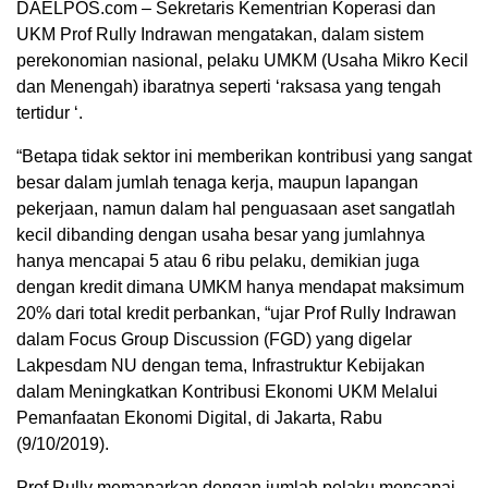
DAELPOS.com – Sekretaris Kementrian Koperasi dan
UKM Prof Rully Indrawan mengatakan, dalam sistem
perekonomian nasional, pelaku UMKM (Usaha Mikro Kecil
dan Menengah) ibaratnya seperti ‘raksasa yang tengah
tertidur ‘.
“Betapa tidak sektor ini memberikan kontribusi yang sangat
besar dalam jumlah tenaga kerja, maupun lapangan
pekerjaan, namun dalam hal penguasaan aset sangatlah
kecil dibanding dengan usaha besar yang jumlahnya
hanya mencapai 5 atau 6 ribu pelaku, demikian juga
dengan kredit dimana UMKM hanya mendapat maksimum
20% dari total kredit perbankan, “ujar Prof Rully Indrawan
dalam Focus Group Discussion (FGD) yang digelar
Lakpesdam NU dengan tema, Infrastruktur Kebijakan
dalam Meningkatkan Kontribusi Ekonomi UKM Melalui
Pemanfaatan Ekonomi Digital, di Jakarta, Rabu
(9/10/2019).
Prof Rully memaparkan dengan jumlah pelaku mencapai