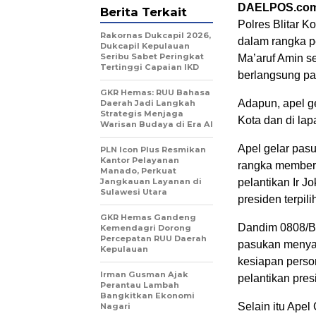
DAELPOS.co
Berita Terkait
Polres Blitar K
Rakornas Dukcapil 2026,
dalam rangka p
Dukcapil Kepulauan
Seribu Sabet Peringkat
Ma’aruf Amin se
Tertinggi Capaian IKD
berlangsung pa
GKR Hemas: RUU Bahasa
Adapun, apel ge
Daerah Jadi Langkah
Strategis Menjaga
Kota dan di lap
Warisan Budaya di Era AI
Apel gelar pas
PLN Icon Plus Resmikan
Kantor Pelayanan
rangka member
Manado, Perkuat
Jangkauan Layanan di
pelantikan Ir 
Sulawesi Utara
presiden terpili
GKR Hemas Gandeng
Dandim 0808/Bli
Kemendagri Dorong
Percepatan RUU Daerah
pasukan menyam
Kepulauan
kesiapan perso
Irman Gusman Ajak
pelantikan pres
Perantau Lambah
Bangkitkan Ekonomi
Selain itu Ape
Nagari