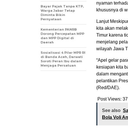
nyaman terhada
Bayar Pajak Tanpa KTP,
khususnya di w
Warga Jabar Tetap
Diminta Bikin
Pernyataan
Lanjut Meskipun
kita akan mela
Kementerian PANRB
Dorong Percepatan MPP
Timur karena t
dan MPP Digital di
menjelang pela
Daerah
wilayah Jawa T
Sosialisasi 4 Pilar MPR RI
di Banda Aceh, Darwati
“Apel gelar pa
Soroti Peran Ibu dalam
Menjaga Persatuan
kesiapan kita 
dalam menganti
pelantikan Pres
(Red/DAE).
Post Views:
37
See also
Sa
Bola Voli 