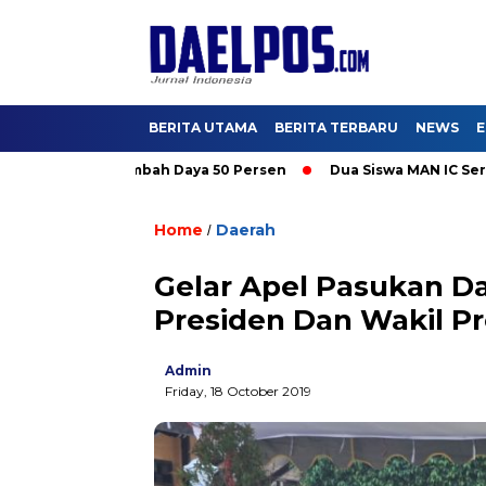
BERITA UTAMA
BERITA TERBARU
NEWS
E
ti Promo Tambah Daya 50 Persen
Dua Siswa MAN IC Serpong Wa
Home
Daerah
/
Gelar Apel Pasukan D
Presiden Dan Wakil P
Admin
Friday, 18 October 2019