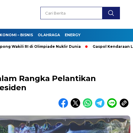
KONOMI – BISNIS
OLAHRAGA
ENERGY
kili RI di Olimpiade Nuklir Dunia
Gaspol Kendaraan Listrik! 
alam Rangka Pelantikan
residen