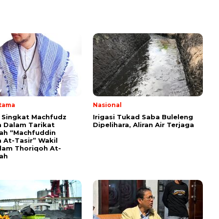
Utama
Nasional
i Singkat Machfudz
Irigasi Tukad Saba Buleleng
 Dalam Tarikat
Dipelihara, Aliran Air Terjaga
yah “Machfuddin
 At-Tasir” Wakil
am Thoriqoh At-
yah