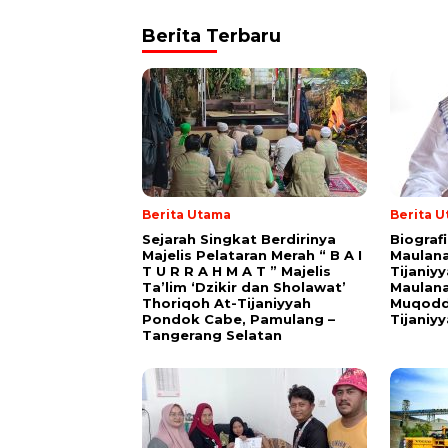
Berita Terbaru
Berita Utama
Berita 
Sejarah Singkat Berdirinya
Biograf
Majelis Pelataran Merah “ B A I
Maulana
T U R R A H M A T ” Majelis
Tijaniy
Ta’lim ‘Dzikir dan Sholawat’
Maulana
Thoriqoh At-Tijaniyyah
Muqodd
Pondok Cabe, Pamulang –
Tijaniy
Tangerang Selatan