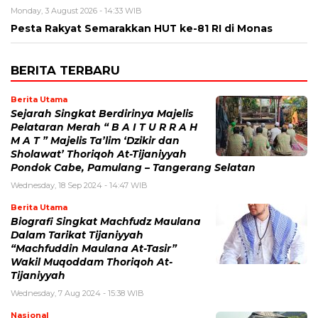
Monday, 3 August 2026 - 14:33 WIB
Pesta Rakyat Semarakkan HUT ke-81 RI di Monas
BERITA TERBARU
Berita Utama
Sejarah Singkat Berdirinya Majelis
Pelataran Merah “ B A I T U R R A H
M A T ” Majelis Ta’lim ‘Dzikir dan
Sholawat’ Thoriqoh At-Tijaniyyah
Pondok Cabe, Pamulang – Tangerang Selatan
Wednesday, 18 Sep 2024 - 14:47 WIB
Berita Utama
Biografi Singkat Machfudz Maulana
Dalam Tarikat Tijaniyyah
“Machfuddin Maulana At-Tasir”
Wakil Muqoddam Thoriqoh At-
Tijaniyyah
Wednesday, 7 Aug 2024 - 15:38 WIB
Nasional