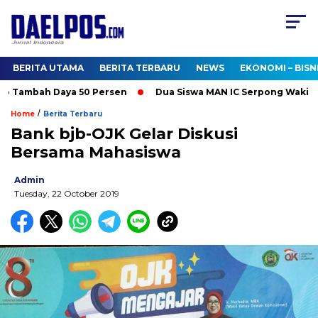
BERITA UTAMA
BERITA TERBARU
NEWS
EKONOMI – BISN
 Tambah Daya 50 Persen
Dua Siswa MAN IC Serpong Wakili RI d
/
Home
Berita Terbaru
Bank bjb-OJK Gelar Diskusi
Bersama Mahasiswa
Admin
Tuesday, 22 October 2019