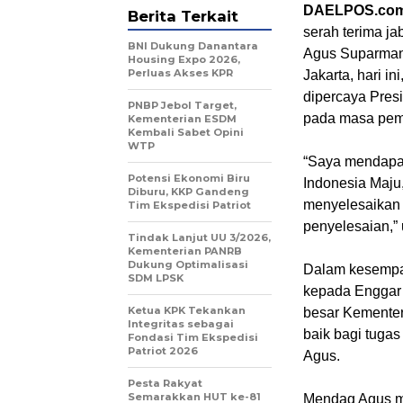
DAELPOS.co
Berita Terkait
serah terima ja
BNI Dukung Danantara
Agus Suparmant
Housing Expo 2026,
Perluas Akses KPR
Jakarta, hari i
dipercaya Pres
PNBP Jebol Target,
pada masa pem
Kementerian ESDM
Kembali Sabet Opini
WTP
“Saya mendapat
Potensi Ekonomi Biru
Indonesia Maju
Diburu, KKP Gandeng
menyelesaikan 
Tim Ekspedisi Patriot
penyelesaian,”
Tindak Lanjut UU 3/2026,
Kementerian PANRB
Dukung Optimalisasi
Dalam kesempa
SDM LPSK
kepada Enggar 
Ketua KPK Tekankan
besar Kementer
Integritas sebagai
baik bagi tuga
Fondasi Tim Ekspedisi
Patriot 2026
Agus.
Pesta Rakyat
Semarakkan HUT ke-81
Mendag Agus m