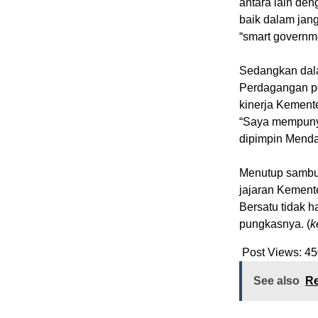
antara lain de
baik dalam jan
“smart governme
Sedangkan dal
Perdagangan p
kinerja Kemen
“Saya mempuny
dipimpin Menda
Menutup sambu
jajaran Kemente
Bersatu tidak ha
pungkasnya. (
k
Post Views:
45
See also
Re