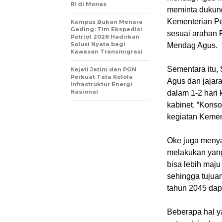
RI di Monas
meminta dukung
Kementerian Pe
Kampus Bukan Menara
Gading: Tim Ekspedisi
sesuai arahan 
Patriot 2026 Hadirkan
Solusi Nyata bagi
Mendag Agus.
Kawasan Transmigrasi
Sementara itu,
Kejati Jatim dan PGN
Perkuat Tata Kelola
Agus dan jajar
Infrastruktur Energi
Nasional
dalam 1-2 hari
kabinet. “Konso
kegiatan Kemen
Oke juga menya
melakukan yang
bisa lebih maju
sehingga tujua
tahun 2045 dapa
Beberapa hal y