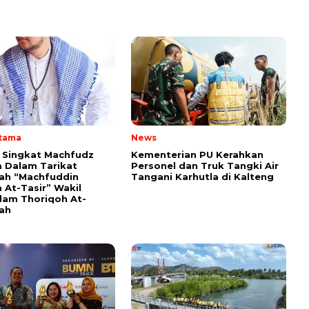
Utama
News
i Singkat Machfudz
Kementerian PU Kerahkan
 Dalam Tarikat
Personel dan Truk Tangki Air
yah “Machfuddin
Tangani Karhutla di Kalteng
 At-Tasir” Wakil
am Thoriqoh At-
yah