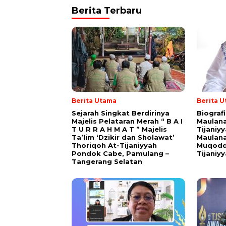
Berita Terbaru
Berita Utama
Berita 
Sejarah Singkat Berdirinya
Biograf
Majelis Pelataran Merah “ B A I
Maulana
T U R R A H M A T ” Majelis
Tijaniy
Ta’lim ‘Dzikir dan Sholawat’
Maulana
Thoriqoh At-Tijaniyyah
Muqodd
Pondok Cabe, Pamulang –
Tijaniy
Tangerang Selatan