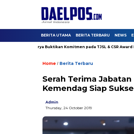
BERITA UTAMA
BERITA TERBARU
NEWS
E
 Hutama Karya Buktikan Komitmen pada TJSL & CSR Award BUMN T
Home
Berita Terbaru
/
Serah Terima Jabatan
Kemendag Siap Sukses
Admin
Thursday, 24 October 2019