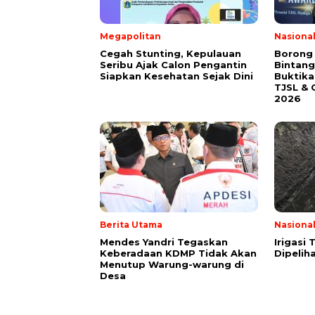
Megapolitan
Nasiona
Cegah Stunting, Kepulauan
Borong
Seribu Ajak Calon Pengantin
Bintang
Siapkan Kesehatan Sejak Dini
Buktik
TJSL & 
2026
Berita Utama
Nasiona
Mendes Yandri Tegaskan
Irigasi
Keberadaan KDMP Tidak Akan
Dipeliha
Menutup Warung-warung di
Desa