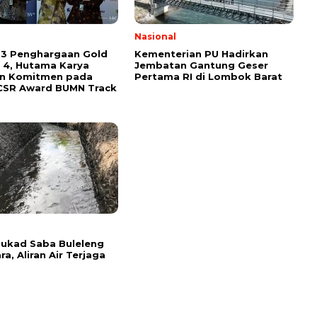
l
Nasional
 3 Penghargaan Gold
Kementerian PU Hadirkan
 4, Hutama Karya
Jembatan Gantung Geser
an Komitmen pada
Pertama RI di Lombok Barat
CSR Award BUMN Track
l
 Tukad Saba Buleleng
ra, Aliran Air Terjaga