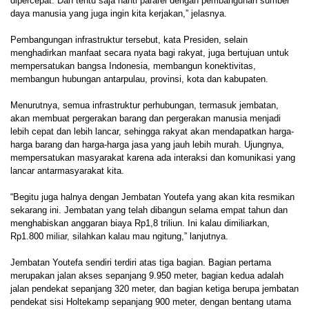
dipercepat. Dan tentu saja nanti pararel dengan pembangunan sumber
daya manusia yang juga ingin kita kerjakan,” jelasnya.
Pembangungan infrastruktur tersebut, kata Presiden, selain
menghadirkan manfaat secara nyata bagi rakyat, juga bertujuan untuk
mempersatukan bangsa Indonesia, membangun konektivitas,
membangun hubungan antarpulau, provinsi, kota dan kabupaten.
Menurutnya, semua infrastruktur perhubungan, termasuk jembatan,
akan membuat pergerakan barang dan pergerakan manusia menjadi
lebih cepat dan lebih lancar, sehingga rakyat akan mendapatkan harga-
harga barang dan harga-harga jasa yang jauh lebih murah. Ujungnya,
mempersatukan masyarakat karena ada interaksi dan komunikasi yang
lancar antarmasyarakat kita.
“Begitu juga halnya dengan Jembatan Youtefa yang akan kita resmikan
sekarang ini. Jembatan yang telah dibangun selama empat tahun dan
menghabiskan anggaran biaya Rp1,8 triliun. Ini kalau dimiliarkan,
Rp1.800 miliar, silahkan kalau mau ngitung,” lanjutnya.
Jembatan Youtefa sendiri terdiri atas tiga bagian. Bagian pertama
merupakan jalan akses sepanjang 9.950 meter, bagian kedua adalah
jalan pendekat sepanjang 320 meter, dan bagian ketiga berupa jembatan
pendekat sisi Holtekamp sepanjang 900 meter, dengan bentang utama