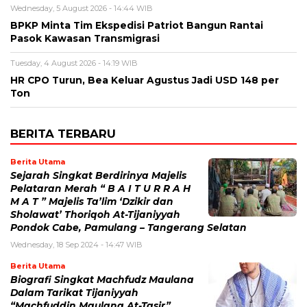
Wednesday, 5 August 2026 - 14:44 WIB
BPKP Minta Tim Ekspedisi Patriot Bangun Rantai
Pasok Kawasan Transmigrasi
Tuesday, 4 August 2026 - 14:19 WIB
HR CPO Turun, Bea Keluar Agustus Jadi USD 148 per
Ton
BERITA TERBARU
Berita Utama
Sejarah Singkat Berdirinya Majelis
Pelataran Merah “ B A I T U R R A H
M A T ” Majelis Ta’lim ‘Dzikir dan
Sholawat’ Thoriqoh At-Tijaniyyah
Pondok Cabe, Pamulang – Tangerang Selatan
Wednesday, 18 Sep 2024 - 14:47 WIB
Berita Utama
Biografi Singkat Machfudz Maulana
Dalam Tarikat Tijaniyyah
“Machfuddin Maulana At-Tasir”