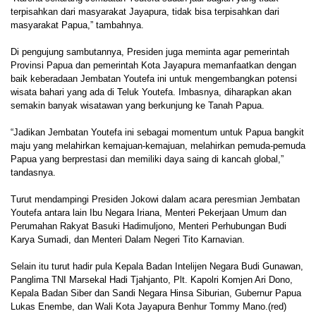
terpisahkan dari masyarakat Jayapura, tidak bisa terpisahkan dari
masyarakat Papua,” tambahnya.
Di pengujung sambutannya, Presiden juga meminta agar pemerintah
Provinsi Papua dan pemerintah Kota Jayapura memanfaatkan dengan
baik keberadaan Jembatan Youtefa ini untuk mengembangkan potensi
wisata bahari yang ada di Teluk Youtefa. Imbasnya, diharapkan akan
semakin banyak wisatawan yang berkunjung ke Tanah Papua.
“Jadikan Jembatan Youtefa ini sebagai momentum untuk Papua bangkit
maju yang melahirkan kemajuan-kemajuan, melahirkan pemuda-pemuda
Papua yang berprestasi dan memiliki daya saing di kancah global,”
tandasnya.
Turut mendampingi Presiden Jokowi dalam acara peresmian Jembatan
Youtefa antara lain Ibu Negara Iriana, Menteri Pekerjaan Umum dan
Perumahan Rakyat Basuki Hadimuljono, Menteri Perhubungan Budi
Karya Sumadi, dan Menteri Dalam Negeri Tito Karnavian.
Selain itu turut hadir pula Kepala Badan Intelijen Negara Budi Gunawan,
Panglima TNI Marsekal Hadi Tjahjanto, Plt. Kapolri Komjen Ari Dono,
Kepala Badan Siber dan Sandi Negara Hinsa Siburian, Gubernur Papua
Lukas Enembe, dan Wali Kota Jayapura Benhur Tommy Mano.(red)