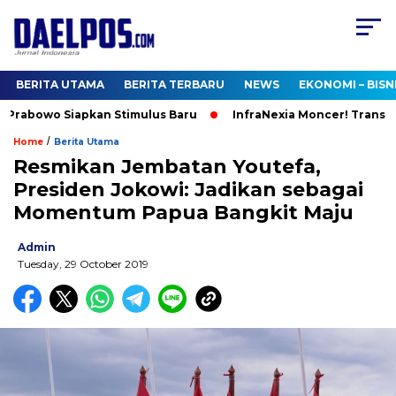
BERITA UTAMA
BERITA TERBARU
NEWS
EKONOMI – BISN
 Prabowo Siapkan Stimulus Baru
InfraNexia Moncer! Transfor
/
Home
Berita Utama
Resmikan Jembatan Youtefa,
Presiden Jokowi: Jadikan sebagai
Momentum Papua Bangkit Maju
Admin
Tuesday, 29 October 2019