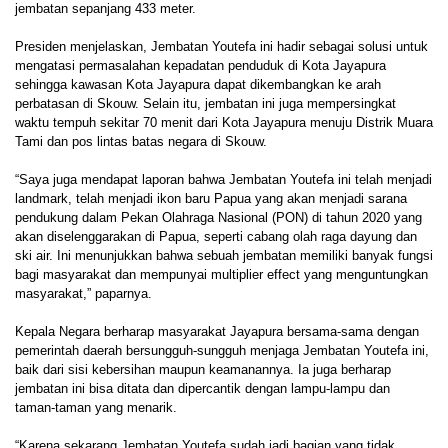
jembatan sepanjang 433 meter.
Presiden menjelaskan, Jembatan Youtefa ini hadir sebagai solusi untuk
mengatasi permasalahan kepadatan penduduk di Kota Jayapura
sehingga kawasan Kota Jayapura dapat dikembangkan ke arah
perbatasan di Skouw. Selain itu, jembatan ini juga mempersingkat
waktu tempuh sekitar 70 menit dari Kota Jayapura menuju Distrik Muara
Tami dan pos lintas batas negara di Skouw.
“Saya juga mendapat laporan bahwa Jembatan Youtefa ini telah menjadi
landmark, telah menjadi ikon baru Papua yang akan menjadi sarana
pendukung dalam Pekan Olahraga Nasional (PON) di tahun 2020 yang
akan diselenggarakan di Papua, seperti cabang olah raga dayung dan
ski air. Ini menunjukkan bahwa sebuah jembatan memiliki banyak fungsi
bagi masyarakat dan mempunyai multiplier effect yang menguntungkan
masyarakat,” paparnya.
Kepala Negara berharap masyarakat Jayapura bersama-sama dengan
pemerintah daerah bersungguh-sungguh menjaga Jembatan Youtefa ini,
baik dari sisi kebersihan maupun keamanannya. Ia juga berharap
jembatan ini bisa ditata dan dipercantik dengan lampu-lampu dan
taman-taman yang menarik.
“Karena sekarang Jembatan Youtefa sudah jadi bagian yang tidak