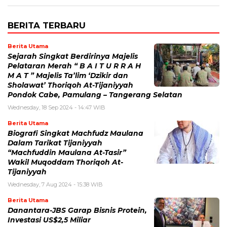
BERITA TERBARU
Berita Utama
Sejarah Singkat Berdirinya Majelis
Pelataran Merah “ B A I T U R R A H
M A T ” Majelis Ta’lim ‘Dzikir dan
Sholawat’ Thoriqoh At-Tijaniyyah
Pondok Cabe, Pamulang – Tangerang Selatan
Wednesday, 18 Sep 2024 - 14:47 WIB
Berita Utama
Biografi Singkat Machfudz Maulana
Dalam Tarikat Tijaniyyah
“Machfuddin Maulana At-Tasir”
Wakil Muqoddam Thoriqoh At-
Tijaniyyah
Wednesday, 7 Aug 2024 - 15:38 WIB
Berita Utama
Danantara-JBS Garap Bisnis Protein,
Investasi US$2,5 Miliar