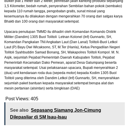
duiker plat 1 meter dan 2 Meter, perintisan jalan kantong produksi sepanjang
1,5 Kilometer, bedah rumah, penyerahan Sembilan bahan pokok (sembako)
kepada 110 rumah tangga, pengobatan gratis, sunat missal yang
kesemuanya itu dilakukan dengan mengerahkan 70 orang dari satgas karya
Bhakti dan 100 orang dari masyarakat setempat.
Upacara penutupan TMMD itu dihadiri oleh Komandan Komando Distrik
Militer (Dandim) 1305 Buol Tolitoli Letnan Kolonel (Inf) Gunnarto, SH,
Komandan Pangkalan TNI Angkatan Laut (Dan Lanal) Tolitoli-Buol Letkol
Laut (P) Bayu Dwi Wicaksono, ST, M.Ter (Hanla), Ketua Pengadilan Negeri
Tolitoli Syahbuddin Samad Bonang, SH, Wakapolres Tolitoli Kompol. M. N.
Asjik, sejumlah Pejabat Pemerintah Daerah Kabupaten Tolitoli, Pejabat
Pemerintah Kecamatan Dako Pemean, aparat Desa Galumpang beserta
masyarakat setempat. Usai pelaksanaan upacara, Bupati menyerahkan 2
(dua) unit kendaraan roda dua (sepeda motor) kepada Kodim 1305 Buol
Tolitoli yang diterima oleh Dandim Letkol (Inf) Gunnarto, SH, menyerahkan
sejumlah paket bantuan kepada masyarakat setempat berupa alat dan
mesin pertanian (alsintan) serta bingkisan (DAE)
Post Views:
405
See also
Sepasang Siamang Jon-Cimung
Dilepasliar di SM Isau-Isau