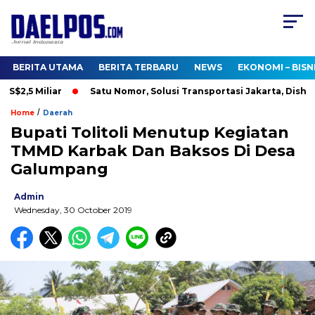
BERITA UTAMA
BERITA TERBARU
NEWS
EKONOMI – BISN
$2,5 Miliar
Satu Nomor, Solusi Transportasi Jakarta, Dishub B
/
Home
Daerah
Bupati Tolitoli Menutup Kegiatan
TMMD Karbak Dan Baksos Di Desa
Galumpang
Admin
Wednesday, 30 October 2019