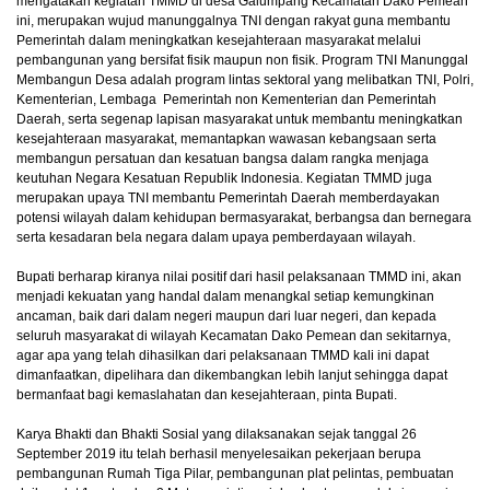
mengatakan kegiatan TMMD di desa Galumpang Kecamatan Dako Pemean
ini, merupakan wujud manunggalnya TNI dengan rakyat guna membantu
Pemerintah dalam meningkatkan kesejahteraan masyarakat melalui
pembangunan yang bersifat fisik maupun non fisik. Program TNI Manunggal
Membangun Desa adalah program lintas sektoral yang melibatkan TNI, Polri,
Kementerian, Lembaga Pemerintah non Kementerian dan Pemerintah
Daerah, serta segenap lapisan masyarakat untuk membantu meningkatkan
kesejahteraan masyarakat, memantapkan wawasan kebangsaan serta
membangun persatuan dan kesatuan bangsa dalam rangka menjaga
keutuhan Negara Kesatuan Republik Indonesia. Kegiatan TMMD juga
merupakan upaya TNI membantu Pemerintah Daerah memberdayakan
potensi wilayah dalam kehidupan bermasyarakat, berbangsa dan bernegara
serta kesadaran bela negara dalam upaya pemberdayaan wilayah.
Bupati berharap kiranya nilai positif dari hasil pelaksanaan TMMD ini, akan
menjadi kekuatan yang handal dalam menangkal setiap kemungkinan
ancaman, baik dari dalam negeri maupun dari luar negeri, dan kepada
seluruh masyarakat di wilayah Kecamatan Dako Pemean dan sekitarnya,
agar apa yang telah dihasilkan dari pelaksanaan TMMD kali ini dapat
dimanfaatkan, dipelihara dan dikembangkan lebih lanjut sehingga dapat
bermanfaat bagi kemaslahatan dan kesejahteraan, pinta Bupati.
Karya Bhakti dan Bhakti Sosial yang dilaksanakan sejak tanggal 26
September 2019 itu telah berhasil menyelesaikan pekerjaan berupa
pembangunan Rumah Tiga Pilar, pembangunan plat pelintas, pembuatan