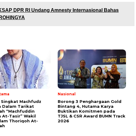
SAP DPR RI Undang Amnesty Internasional Bahas
 ROHINGYA
Utama
Nasional
i Singkat Machfudz
Borong 3 Penghargaan Gold
 Dalam Tarikat
Bintang 4, Hutama Karya
yah “Machfuddin
Buktikan Komitmen pada
 At-Tasir” Wakil
TJSL & CSR Award BUMN Track
am Thoriqoh At-
2026
yah