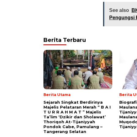
See also
BK
Pengungsi
Berita Terbaru
Berita Utama
Berita 
Sejarah Singkat Berdirinya
Biograf
Majelis Pelataran Merah “ B A I
Maulana
T U R R A H M A T ” Majelis
Tijaniy
Ta’lim ‘Dzikir dan Sholawat’
Maulana
Thoriqoh At-Tijaniyyah
Muqodd
Pondok Cabe, Pamulang –
Tijaniy
Tangerang Selatan