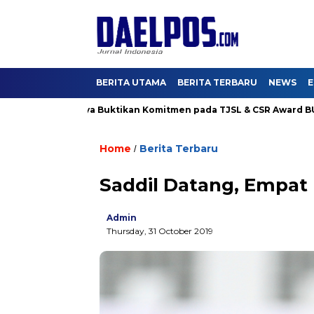
BERITA UTAMA
BERITA TERBARU
NEWS
E
Hutama Karya Buktikan Komitmen pada TJSL & CSR Award BUMN Tr
Home
Berita Terbaru
/
Saddil Datang, Empat
Admin
Thursday, 31 October 2019