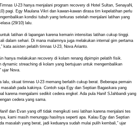
Timnas U-23 hanya menjalani program recovery di Hotel Sultan, SenayaN,
10) pagi. Egy Maulana Vikri dan kawan-kawan dirasa tim kepelatihan perlu
ngembalikan kondisi tubuh yang terkuras setelah menjalani latihan yang
lasa (29/10) lalu.
untuk latihan di lapangan karena kemarin intensitas latihan cukup tinggi.
kali dalam sehari. Di mana malamnya juga melakukan internal gim pertama
” kata asisten pelatih timnas U-23, Nova Arianto.
n hanya melakukan recovery di kolam renang dipimpin pelatih fisik.
 dynamic streaching di kolam yang bertujuan untuk mengembalikan
 ujar Nova.
a lalu, skuat timnas U-23 memang berlatih cukup berat. Beberapa pemain
masalah pada kakinya. Contoh saja Egy dan Septian Bagaskara yang
ernal karena mengalami sedikit cedera engkel. Ada pula Hanif SJahbandi yang
 dengan cedera yang sama.
 Hanif dan Evan yang off tidak mengikuti sesi latihan karena menjalani tes
nya, kami masih menunggu hasilnya seperti apa. Kalau Egy dan Septian
da masalah yang berat, jadi keduanya sudah mulai pulih kembali,” ujar