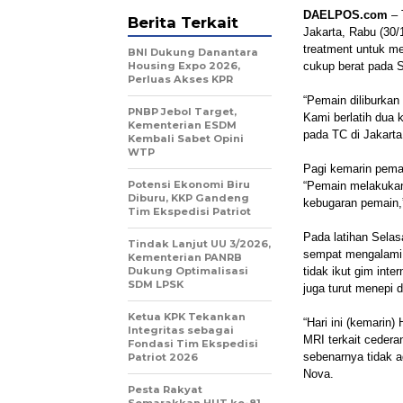
DAELPOS.com
– 
Berita Terkait
Jakarta, Rabu (30/
treatment untuk me
BNI Dukung Danantara
Housing Expo 2026,
cukup berat pada Se
Perluas Akses KPR
“Pemain diliburkan 
PNBP Jebol Target,
Kami berlatih dua 
Kementerian ESDM
pada TC di Jakarta,
Kembali Sabet Opini
WTP
Pagi kemarin pemai
Potensi Ekonomi Biru
“Pemain melakukan
Diburu, KKP Gandeng
kebugaran pemain,”
Tim Ekspedisi Patriot
Pada latihan Selas
Tindak Lanjut UU 3/2026,
sempat mengalami 
Kementerian PANRB
Dukung Optimalisasi
tidak ikut gim int
SDM LPSK
juga turut menepi
Ketua KPK Tekankan
“Hari ini (kemarin)
Integritas sebagai
MRI terkait cedera
Fondasi Tim Ekspedisi
sebenarnya tidak a
Patriot 2026
Nova.
Pesta Rakyat
Semarakkan HUT ke-81