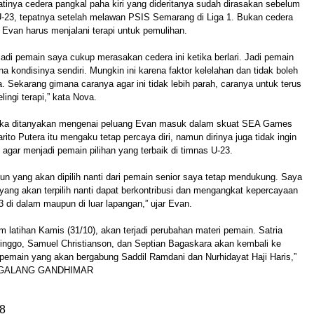
inya cedera pangkal paha kiri yang dideritanya sudah dirasakan sebelum
U-23, tepatnya setelah melawan PSIS Semarang di Liga 1. Bukan cedera
Evan harus menjalani terapi untuk pemulihan.
adi pemain saya cukup merasakan cedera ini ketika berlari. Jadi pemain
a kondisinya sendiri. Mungkin ini karena faktor kelelahan dan tidak boleh
a. Sekarang gimana caranya agar ini tidak lebih parah, caranya untuk terus
elingi terapi,” kata Nova.
tika ditanyakan mengenai peluang Evan masuk dalam skuat SEA Games
ito Putera itu mengaku tetap percaya diri, namun dirinya juga tidak ingin
 agar menjadi pemain pilihan yang terbaik di timnas U-23.
un yang akan dipilih nanti dari pemain senior saya tetap mendukung. Saya
yang akan terpilih nanti dapat berkontribusi dan mengangkat kepercayaan
 di dalam maupun di luar lapangan,” ujar Evan.
m latihan Kamis (31/10), akan terjadi perubahan materi pemain. Satria
ringgo, Samuel Christianson, dan Septian Bagaskara akan kembali ke
 pemain yang akan bergabung Saddil Ramdani dan Nurhidayat Haji Haris,”
R GALANG GANDHIMAR
8