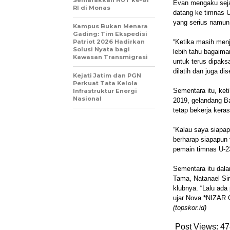
Evan mengaku sejat
RI di Monas
datang ke timnas 
yang serius namun 
Kampus Bukan Menara
Gading: Tim Ekspedisi
Patriot 2026 Hadirkan
“Ketika masih menj
Solusi Nyata bagi
lebih tahu bagaiman
Kawasan Transmigrasi
untuk terus dipaks
dilatih dan juga dis
Kejati Jatim dan PGN
Perkuat Tata Kelola
Sementara itu, ke
Infrastruktur Energi
Nasional
2019, gelandang Bar
tetap bekerja keras
“Kalau saya siapap
berharap siapapun 
pemain timnas U-23
Sementara itu dala
Tama, Natanael Si
klubnya. “Lalu ada
ujar Nova.*NIZA
(topskor.id)
Post Views:
47