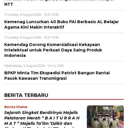
NTT
Thursday, 6 August 2026 - 15:32 WIB
Kemenag Luncurkan 40 Buku PAI Berbasis AI, Belajar
Agama Kini Makin Interaktif
Thursday, 6 August 2026 - 15:27 WIB
Kemendag Dorong Komersialisasi Kekayaan
Intelektual untuk Perkuat Daya Saing Produk
Indonesia
Wednesday, 5 August 2026 - 14:44 WIB
BPKP Minta Tim Ekspedisi Patriot Bangun Rantai
Pasok Kawasan Transmigrasi
BERITA TERBARU
Berita Utama
Sejarah Singkat Berdirinya Majelis
Pelataran Merah “ B A I T U R R A H
M A T ” Majelis Ta’lim ‘Dzikir dan