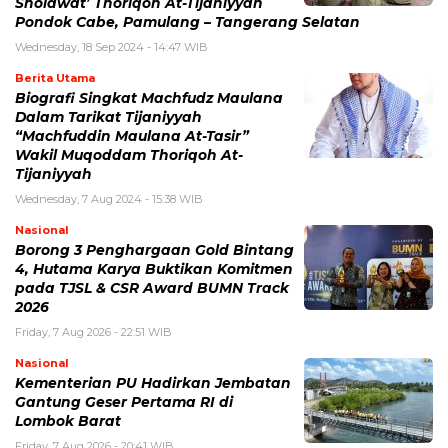
Sholawat’ Thoriqoh At-Tijaniyyah
Pondok Cabe, Pamulang – Tangerang Selatan
Wednesday, 18 Sep 2024 - 14:47 WIB
Berita Utama
Biografi Singkat Machfudz Maulana
Dalam Tarikat Tijaniyyah
“Machfuddin Maulana At-Tasir”
Wakil Muqoddam Thoriqoh At-
Tijaniyyah
Wednesday, 7 Aug 2024 - 15:38 WIB
Nasional
Borong 3 Penghargaan Gold Bintang
4, Hutama Karya Buktikan Komitmen
pada TJSL & CSR Award BUMN Track
2026
Friday, 7 Aug 2026 - 22:51 WIB
Nasional
Kementerian PU Hadirkan Jembatan
Gantung Geser Pertama RI di
Lombok Barat
Friday, 7 Aug 2026 - 20:41 WIB