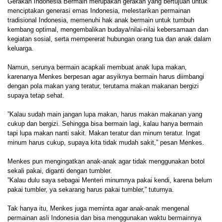
Gerakan Indonesia Bermain merupakan gerakan yang bertujuan untuk
menciptakan generasi emas Indonesia, melestarikan permainan
tradisional Indonesia, memenuhi hak anak bermain untuk tumbuh
kembang optimal, mengembalikan budaya/nilai-nilai kebersamaan dan
kegiatan sosial, serta mempererat hubungan orang tua dan anak dalam
keluarga.
Namun, serunya bermain acapkali membuat anak lupa makan,
karenanya Menkes berpesan agar asyiknya bermain harus diimbangi
dengan pola makan yang teratur, terutama makan makanan bergizi
supaya tetap sehat.
”Kalau sudah main jangan lupa makan, harus makan makanan yang
cukup dan bergizi. Sehingga bisa bermain lagi, kalau hanya bermain
tapi lupa makan nanti sakit. Makan teratur dan minum teratur. Ingat
minum harus cukup, supaya kita tidak mudah sakit,” pesan Menkes.
Menkes pun mengingatkan anak-anak agar tidak menggunakan botol
sekali pakai, diganti dengan tumbler.
”Kalau dulu saya sebagai Menteri minumnya pakai kendi, karena belum
pakai tumbler, ya sekarang harus pakai tumbler,” tuturnya.
Tak hanya itu, Menkes juga meminta agar anak-anak mengenal
permainan asli Indonesia dan bisa menggunakan waktu bermainnya