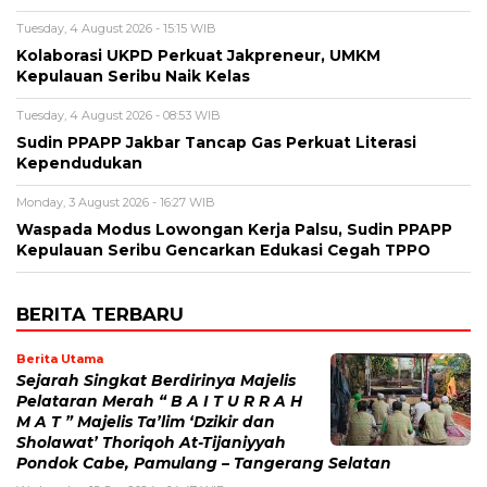
Tuesday, 4 August 2026 - 15:15 WIB
Kolaborasi UKPD Perkuat Jakpreneur, UMKM
Kepulauan Seribu Naik Kelas
Tuesday, 4 August 2026 - 08:53 WIB
Sudin PPAPP Jakbar Tancap Gas Perkuat Literasi
Kependudukan
Monday, 3 August 2026 - 16:27 WIB
Waspada Modus Lowongan Kerja Palsu, Sudin PPAPP
Kepulauan Seribu Gencarkan Edukasi Cegah TPPO
BERITA TERBARU
Berita Utama
Sejarah Singkat Berdirinya Majelis
Pelataran Merah “ B A I T U R R A H
M A T ” Majelis Ta’lim ‘Dzikir dan
Sholawat’ Thoriqoh At-Tijaniyyah
Pondok Cabe, Pamulang – Tangerang Selatan