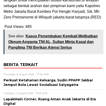
langkah untuk menciptakan situasi kamtibmas di wilayah
sebagai bentuk arahan dari pimpinan kami yaitu Kapolres
Metro Jakarta Barat Kombes Pol Hengki Haryadi, Sik, Mh
Zero Premanisme di Wilayah jakarta barat tutupnya (RED)
Post Views:
485
See also
Kasus Penembakan Kembali Melibatkan
Oknum Anggota TNI AL, Sultan Minta Kasal dan
Panglima TNI Berikan Atensi Serius
BERITA TERKAIT
Thursday, 6 August 2026 - 17:46 WIB
Perkuat Ketahanan Keluarga, Sudin PPAPP Jakbar
Jemput Bola Lewat Sosialisasi Satyagatra
Tuesday, 4 August 2026 - 17:05 WIB
LapakMain Corner, Ruang Aman Anak Jakarta di Era
Digital