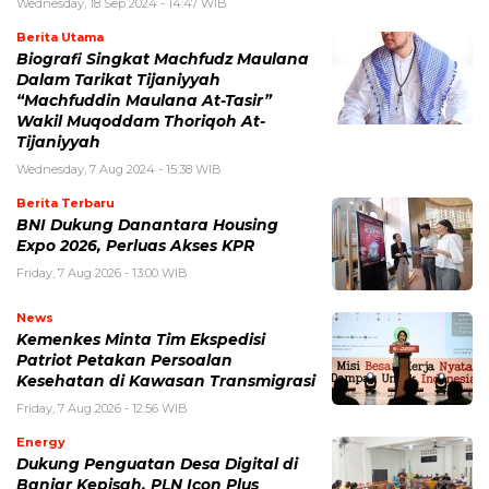
Wednesday, 18 Sep 2024 - 14:47 WIB
Berita Utama
Biografi Singkat Machfudz Maulana
Dalam Tarikat Tijaniyyah
“Machfuddin Maulana At-Tasir”
Wakil Muqoddam Thoriqoh At-
Tijaniyyah
Wednesday, 7 Aug 2024 - 15:38 WIB
Berita Terbaru
BNI Dukung Danantara Housing
Expo 2026, Perluas Akses KPR
Friday, 7 Aug 2026 - 13:00 WIB
News
Kemenkes Minta Tim Ekspedisi
Patriot Petakan Persoalan
Kesehatan di Kawasan Transmigrasi
Friday, 7 Aug 2026 - 12:56 WIB
Energy
Dukung Penguatan Desa Digital di
Banjar Kepisah, PLN Icon Plus