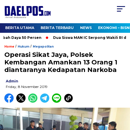
BERITA UTAMA
BERITA TERBARU
NEWS
EKONOMI – BISN
bah Daya 50 Persen
Dua Siswa MAN IC Serpong Wakili RI di Ol
/
/
Home
Hukum
Megapolitan
Operasi Sikat Jaya, Polsek
Kembangan Amankan 13 Orang 1
diantaranya Kedapatan Narkoba
Admin
Friday, 8 November 2019