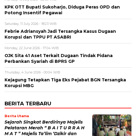
KPK OTT Bupati Sukoharjo, Diduga Peras OPD dan
Potong Insentif Pegawai
Saturday, 11 July 2026 - 18:23 WIB
Febrie Adriansyah Jadi Tersangka Kasus Dugaan
Korupsi dan TPPU PT ASABRI
Monday, 22 June 2026 - 17:04 WIB
OJK Sita 41 Aset Terkait Dugaan Tindak Pidana
Perbankan Syariah di BPRS GP
Thursday, 4 June 2026 - 00:04 WIB
Kejagung Tetapkan Tiga Eks Pejabat BGN Tersangka
Korupsi MBG
BERITA TERBARU
Berita Utama
Sejarah Singkat Berdirinya Majelis
Pelataran Merah “ B A I T U R R A H
M A T ” Majelis Ta’lim ‘Dzikir dan