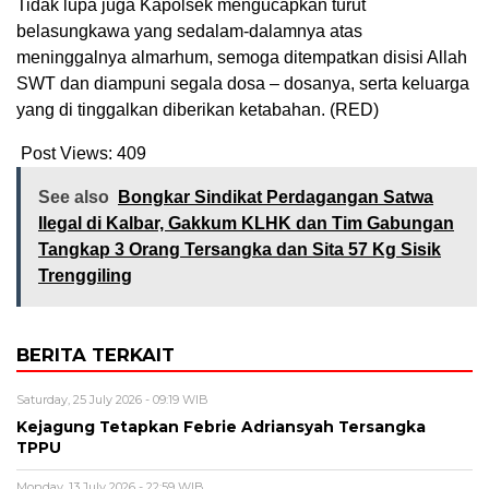
Tidak lupa juga Kapolsek mengucapkan turut
belasungkawa yang sedalam-dalamnya atas
meninggalnya almarhum, semoga ditempatkan disisi Allah
SWT dan diampuni segala dosa – dosanya, serta keluarga
yang di tinggalkan diberikan ketabahan. (RED)
Post Views:
409
See also
Bongkar Sindikat Perdagangan Satwa
Ilegal di Kalbar, Gakkum KLHK dan Tim Gabungan
Tangkap 3 Orang Tersangka dan Sita 57 Kg Sisik
Trenggiling
BERITA TERKAIT
Saturday, 25 July 2026 - 09:19 WIB
Kejagung Tetapkan Febrie Adriansyah Tersangka
TPPU
Monday, 13 July 2026 - 22:59 WIB