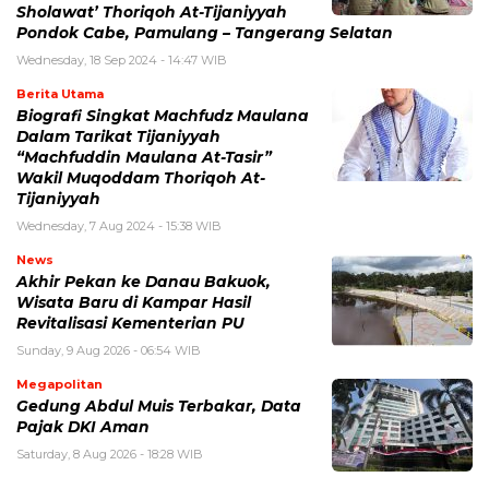
Sholawat’ Thoriqoh At-Tijaniyyah
Pondok Cabe, Pamulang – Tangerang Selatan
Wednesday, 18 Sep 2024 - 14:47 WIB
Berita Utama
Biografi Singkat Machfudz Maulana
Dalam Tarikat Tijaniyyah
“Machfuddin Maulana At-Tasir”
Wakil Muqoddam Thoriqoh At-
Tijaniyyah
Wednesday, 7 Aug 2024 - 15:38 WIB
News
Akhir Pekan ke Danau Bakuok,
Wisata Baru di Kampar Hasil
Revitalisasi Kementerian PU
Sunday, 9 Aug 2026 - 06:54 WIB
Megapolitan
Gedung Abdul Muis Terbakar, Data
Pajak DKI Aman
Saturday, 8 Aug 2026 - 18:28 WIB