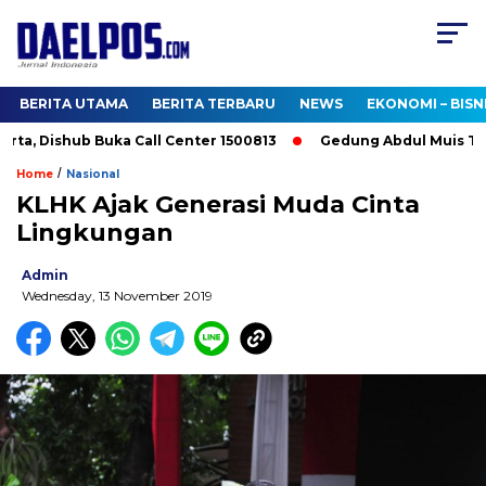
BERITA UTAMA
BERITA TERBARU
NEWS
EKONOMI – BISN
ta, Dishub Buka Call Center 1500813
Gedung Abdul Muis Terba
/
Home
Nasional
KLHK Ajak Generasi Muda Cinta
Lingkungan
Admin
Wednesday, 13 November 2019