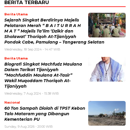
BERITA TERBARU
Berita Utama
Sejarah Singkat Berdirinya Majelis
Pelataran Merah “ B A I T U R R A H
M A T ” Majelis Ta’lim ‘Dzikir dan
Sholawat’ Thoriqoh At-Tijaniyyah
Pondok Cabe, Pamulang – Tangerang Selatan
Wednesday, 18 Sep 2024 - 14:47 WIB
Berita Utama
Biografi Singkat Machfudz Maulana
Dalam Tarikat Tijaniyyah
“Machfuddin Maulana At-Tasir”
Wakil Muqoddam Thoriqoh At-
Tijaniyyah
Wednesday, 7 Aug 2024 - 15:38 WIB
Nasional
60 Ton Sampah Diolah di TPST Kebon
Talo Mataram yang Dibangun
Kementerian PU
Sunday, 9 Aug 2026 - 20:00 WIB