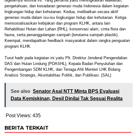
digelarnya festival ini. Yang pertama yaitu meningkatkan wawasan,
pengetahuan, dan kesadaran generasi muda Indonesia dalam kegiatan
lingkungan hidup dan kehutanan. Kedua, melibatkan secara aktif
generasi muda dalam isu-isu lingkungan hidup dan kehutanan. Ketiga
mensosialisasikan kebijakan dan program KLHK, antara lain
Rehabilitasi Hutan dan Lahan (RHL), konservasi alam, cinta flora dan
fauna, serta penanggulangan sampah (terutama sampah plastik).
Keempat, mendapatkan feedback masyarakat dalam rangka penguatan
program KLHK.
Turut hadir pada kegiatan ini yaitu Plt. Direktur Jenderal Pengendalian
DAS dan Hutan Lindung (PDASHL), Kepala Badan Penyuluhan dan
Pengembangan SDM KLHK, dan Tenaga Ahli Menteri LHK Bidang
Analisis Strategis, Akuntabilitas Politik, dan Publikasi. (SAL)
See also
Senator Asal NTT Minta BPS Evaluasi
Data Kemiskinan, Desil Dinilai Tak Sesuai Realita
Post Views:
435
BERITA TERKAIT