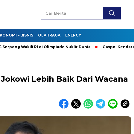
KONOMI – BISNIS
OLAHRAGA
ENERGY
g Wakili RI di Olimpiade Nuklir Dunia
Gaspol Kendaraan List
l Jokowi Lebih Baik Dari Wacana