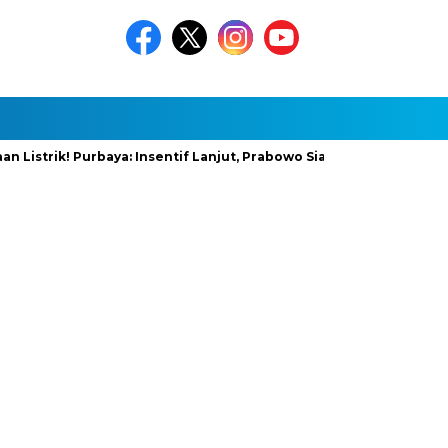
rik! Purbaya: Insentif Lanjut, Prabowo Siapkan Stimulus Baru