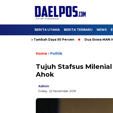
BERITA UTAMA
BERITA TERBARU
NEWS
E
Nikmati Promo Tambah Daya 50 Persen
Dua Siswa MAN IC Serpon
Home
Politik
/
Tujuh Stafsus Milenia
Ahok
Admin
Friday, 22 November 2019