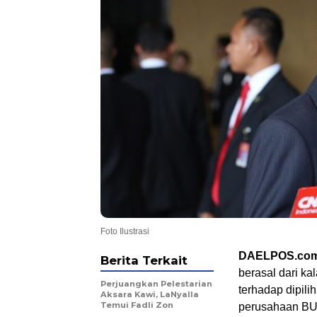
Foto Ilustrasi
DAELPOS.co
Berita Terkait
berasal dari k
Perjuangkan Pelestarian
terhadap dipili
Aksara Kawi, LaNyalla
Temui Fadli Zon
perusahaan BUM