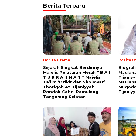
Berita Terbaru
Berita Utama
Berita 
Sejarah Singkat Berdirinya
Biograf
Majelis Pelataran Merah “ B A I
Maulana
T U R R A H M A T ” Majelis
Tijaniy
Ta’lim ‘Dzikir dan Sholawat’
Maulana
Thoriqoh At-Tijaniyyah
Muqodd
Pondok Cabe, Pamulang –
Tijaniy
Tangerang Selatan