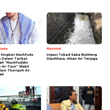
Utama
Nasional
i Singkat Machfudz
Irigasi Tukad Saba Buleleng
 Dalam Tarikat
Dipelihara, Aliran Air Terjaga
yah “Machfuddin
 At-Tasir” Wakil
am Thoriqoh At-
yah