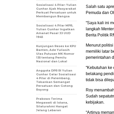
Sosialisasi 4 Pilar: Yulian
Salah satu apre
Gunhar Ajak Masyarakat
Pemuda dan Ol
Perkuat Persatuan untuk
Membangun Bangsa
“Saya kali ini 
Sosialisasi 4 Pilar MPR,
langkah Menter
Yulian Gunhar Ingatkan
Amanat Pasal 33 UUD
Berita Politik 
1945
Menurut politis
Kunjungan Reses ke KPU
Banten, Ade Yuliasih
memiliki latar
Ulas Putusan MK Nomor
pemerintahan 
135 tentang Pemilu
Nasional dan Lokal
“Kebutuhan ke
Anggota DPR RI Yulian
belakang pendid
Gunhar Gelar Sosialisasi
4 Pilar di Palembang,
tidak bisa dile
Tekankan Semangat
Persatuan dan Gotong
Royong
Roy menambahk
Sudah sepatut
Prabowo Terima
kebijakan.
Megawati di Istana,
Silaturahmi Hangat
Jelang Lebaran
“Artinya mema