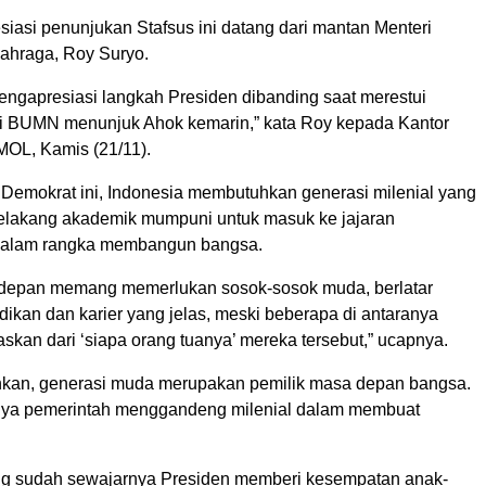
siasi penunjukan Stafsus ini datang dari mantan Menteri
ahraga, Roy Suryo.
mengapresiasi langkah Presiden dibanding saat merestui
i BUMN menunjuk Ahok kemarin,” kata Roy kepada Kantor
RMOL, Kamis (21/11).
i Demokrat ini, Indonesia membutuhkan generasi milenial yang
 belakang akademik mumpuni untuk masuk ke jajaran
dalam rangka membangun bangsa.
 depan memang memerlukan sosok-sosok muda, berlatar
ikan dan karier yang jelas, meski beberapa di antaranya
paskan dari ‘siapa orang tuanya’ mereka tersebut,” ucapnya.
an, generasi muda merupakan pemilik masa depan bangsa.
nya pemerintah menggandeng milenial dalam membuat
ng sudah sewajarnya Presiden memberi kesempatan anak-