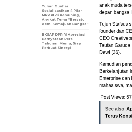
anak muda ters
Yulian Gunhar
Sosialisasikan 4 Pilar
depan bangsa in
MPR RI di Kemuning,
Angkat Tema “Bersatu
Tujuh Stafsus 
demi Kemajuan Bangsa”
founder dan CE
BKSAP DPR RI Apresiasi
CEO Creativepr
Pernyataan Pers
Tahunan Menlu, Siap
Taufan Garuda 
Perkuat Sinergi
Dewi (36).
Kemudian pend
Berkelanjutan I
Enterprise dan 
mahasiswa, ma
Post Views:
67
See also
Ap
Terus Konsi