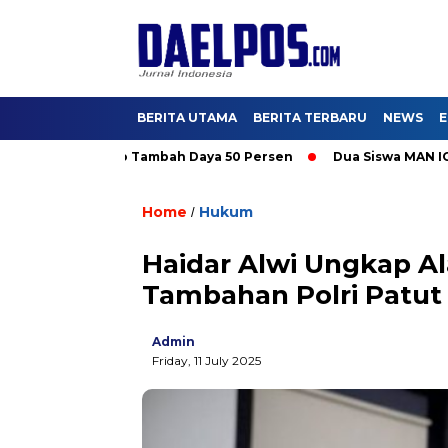
BERITA UTAMA
BERITA TERBARU
NEWS
E
Nikmati Promo Tambah Daya 50 Persen
Dua Siswa MAN IC Serpon
Home
Hukum
/
Haidar Alwi Ungkap A
Tambahan Polri Patut
Admin
Friday, 11 July 2025