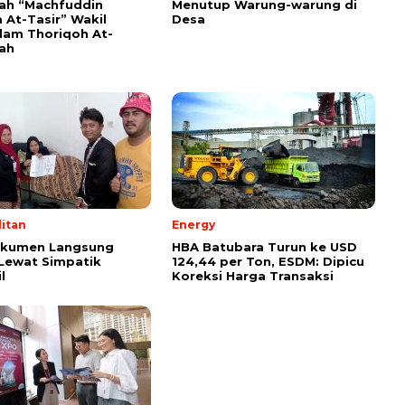
yah “Machfuddin
Menutup Warung-warung di
 At-Tasir” Wakil
Desa
am Thoriqoh At-
yah
itan
Energy
okumen Langsung
HBA Batubara Turun ke USD
Lewat Simpatik
124,44 per Ton, ESDM: Dipicu
l
Koreksi Harga Transaksi