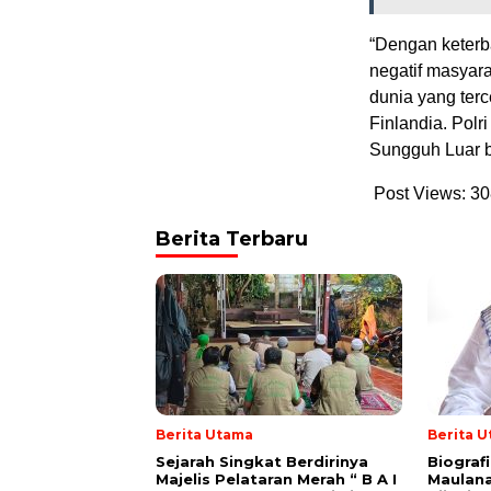
“Dengan keterb
negatif masyara
dunia yang ter
Finlandia. Polr
Sungguh Luar b
Post Views:
30
Berita Terbaru
Berita Utama
Berita 
Sejarah Singkat Berdirinya
Biograf
Majelis Pelataran Merah “ B A I
Maulana