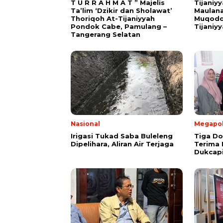
T U R R A H M A T ” Majelis
Tijaniy
Ta’lim ‘Dzikir dan Sholawat’
Maulana
Thoriqoh At-Tijaniyyah
Muqodd
Pondok Cabe, Pamulang –
Tijaniy
Tangerang Selatan
Nasional
Megapol
Irigasi Tukad Saba Buleleng
Tiga D
Dipelihara, Aliran Air Terjaga
Terima 
Dukcapi