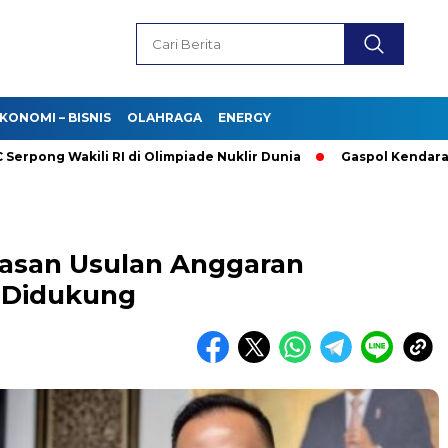
KONOMI – BISNIS
OLAHRAGA
ENERGY
g Wakili RI di Olimpiade Nuklir Dunia
Gaspol Kendaraan Listr
lasan Usulan Anggaran
 Didukung