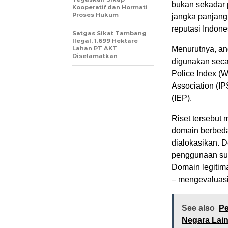
bukan sekadar 
Kooperatif dan Hormati
Proses Hukum
jangka panjang
reputasi Indones
Satgas Sikat Tambang
Ilegal, 1.699 Hektare
Lahan PT AKT
Menurutnya, an
Diselamatkan
digunakan secara
Police Index (W
Association (IP
(IEP).
Riset tersebut
domain berbed
dialokasikan. D
penggunaan sumb
Domain legitima
– mengevaluasi 
See also
Pe
Negara Lai