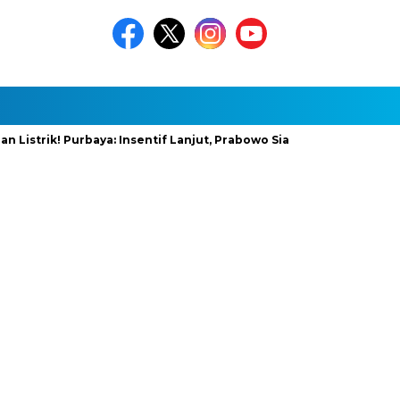
ik! Purbaya: Insentif Lanjut, Prabowo Siapkan Stimulus Baru