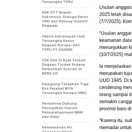
Tersangka TPPU
Usulan anggara
KPK OTT Bupati
2025 telah disa
Sukoharjo, Diduga Peras
(7/7/2025). Ko
OPD dan Potong Insentif
Pegawai
“Usulan anggar
Febrie Adriansyah Jadi
keamanan dalam
Tersangka Kasus
Dugaan Korupsi dan
menunjukkan kin
TPPU PT ASABRI
(10/7/2025) ma
OJK Sita 41 Aset Terkait
Dugaan Tindak Pidana
Ia menjelaskan
Perbankan Syariah di
merupakan tuj
BPRS GP
UUD 1945. Di t
Kejagung Tetapkan Tiga
cenderung menin
Eks Pejabat BGN
Tersangka Korupsi MBG
orang sampai d
semakin canggih
Pertamina Dukung
Penegakan Hukum
provinsi baru d
Penyalahgunaan BBM
dan Elpiji
“Karena itu, s
memadai untuk 
Kementerian PU
Tegaskan Sikap