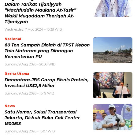
Dalam Tarikat Tijaniyyah
“Machfuddin Maulana At-Tasir”
Wakil Muqoddam Thoriqoh At-
Tijaniyyah
Wednesday, 7 Aug 2024 - 15:38 WIB
Nasional
60 Ton Sampah Diolah di TPST Kebon
Talo Mataram yang Dibangun
Kementerian PU
Sunday, 9 Aug 2026 - 20:00 WIB
Berita Utama
Danantara-JBS Garap Bisnis Protein,
Investasi US$2,5 Miliar
Sunday, 9 Aug 2026 - 16:19 WIB
News
Satu Nomor, Solusi Transportasi
Jakarta, Dishub Buka Call Center
1500813
Sunday, 9 Aug 2026 - 16:07 WIB