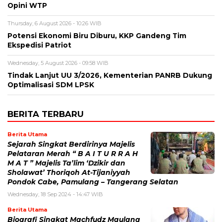
Opini WTP
Thursday, 6 August 2026 - 10:26 WIB
Potensi Ekonomi Biru Diburu, KKP Gandeng Tim
Ekspedisi Patriot
Wednesday, 5 August 2026 - 09:58 WIB
Tindak Lanjut UU 3/2026, Kementerian PANRB Dukung
Optimalisasi SDM LPSK
BERITA TERBARU
Berita Utama
Sejarah Singkat Berdirinya Majelis
Pelataran Merah “ B A I T U R R A H
M A T ” Majelis Ta’lim ‘Dzikir dan
Sholawat’ Thoriqoh At-Tijaniyyah
Pondok Cabe, Pamulang – Tangerang Selatan
Wednesday, 18 Sep 2024 - 14:47 WIB
Berita Utama
Biografi Singkat Machfudz Maulana