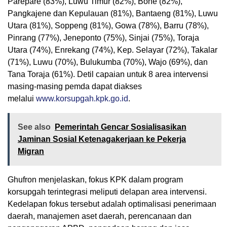
Parepare (83%), Luwu Timur (82%), Bone (82%),
Pangkajene dan Kepulauan (81%), Bantaeng (81%), Luwu
Utara (81%), Soppeng (81%), Gowa (78%), Barru (78%),
Pinrang (77%), Jeneponto (75%), Sinjai (75%), Toraja
Utara (74%), Enrekang (74%), Kep. Selayar (72%), Takalar
(71%), Luwu (70%), Bulukumba (70%), Wajo (69%), dan
Tana Toraja (61%). Detil capaian untuk 8 area intervensi
masing-masing pemda dapat diakses
melalui
www.korsupgah.kpk.go.id
.
See also
Pemerintah Gencar Sosialisasikan
Jaminan Sosial Ketenagakerjaan ke Pekerja
Migran
Ghufron menjelaskan, fokus KPK dalam program
korsupgah terintegrasi meliputi delapan area intervensi.
Kedelapan fokus tersebut adalah optimalisasi penerimaan
daerah, manajemen aset daerah, perencanaan dan