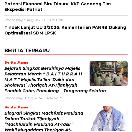
Potensi Ekonomi Biru Diburu, KKP Gandeng Tim
Ekspedisi Patriot
Wednesday, 5 August 2026 - 09:58 WIB
Tindak Lanjut UU 3/2026, Kementerian PANRB Dukung
Optimalisasi SDM LPSK
BERITA TERBARU
Berita Utama
Sejarah Singkat Berdirinya Majelis
Pelataran Merah “ B A I T U R R A H
M A T ” Majelis Ta’lim ‘Dzikir dan
Sholawat’ Thoriqoh At-Tijaniyyah
Pondok Cabe, Pamulang – Tangerang Selatan
Wednesday, 18 Sep 2024 - 14:47 WIB
Berita Utama
Biografi Singkat Machfudz Maulana
Dalam Tarikat Tijaniyyah
“Machfuddin Maulana At-Tasir”
Wakil Muqoddam Thoriqoh At-