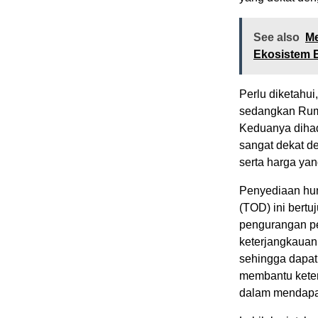
See also
Me
Ekosistem B
Perlu diketahu
sedangkan Rum
Keduanya dihadi
sangat dekat d
serta harga yan
Penyediaan hun
(TOD) ini bertu
pengurangan p
keterjangkauan 
sehingga dapat
membantu keter
dalam mendapat