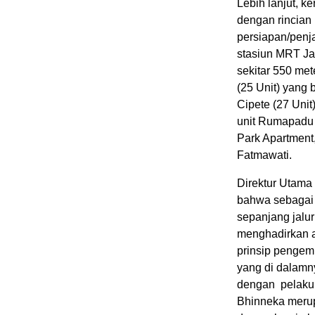
Lebih lanjut, k
dengan rincian 
persiapan/penja
stasiun MRT Jak
sekitar 550 me
(25 Unit) yang
Cipete (27 Unit
unit Rumapadu 
Park Apartment,
Fatmawati.
Direktur Utam
bahwa sebagai o
sepanjang jalu
menghadirkan a
prinsip pengem
yang di dalamn
dengan pelaku 
Bhinneka merup