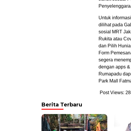
Penyelenggaraa
Untuk informas
dilihat pada G
sosial MRT Jak
Rukita atau Cov
dan Pilih Hunia
Form Pemesanan
segera menempa
dengan apps & 
Rumapadu dapat 
Park Mall Fatm
Post Views:
28
Berita Terbaru