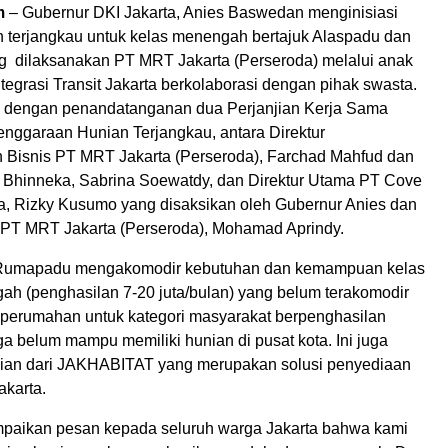
m
– Gubernur DKI Jakarta, Anies Baswedan menginisiasi
n terjangkau untuk kelas menengah bertajuk Alaspadu dan
 dilaksanakan PT MRT Jakarta (Perseroda) melalui anak
egrasi Transit Jakarta berkolaborasi dengan pihak swasta.
ai dengan penandatanganan dua Perjanjian Kerja Sama
enggaraan Hunian Terjangkau, antara Direktur
Bisnis PT MRT Jakarta (Perseroda), Farchad Mahfud dan
Bhinneka, Sabrina Soewatdy, dan Direktur Utama PT Cove
ia, Rizky Kusumo yang disaksikan oleh Gubernur Anies dan
 PT MRT Jakarta (Perseroda), Mohamad Aprindy.
Rumapadu mengakomodir kebutuhan dan kemampuan kelas
ah (penghasilan 7-20 juta/bulan) yang belum terakomodir
perumahan untuk kategori masyarakat berpenghasilan
a belum mampu memiliki hunian di pusat kota. Ini juga
ian dari JAKHABITAT yang merupakan solusi penyediaan
akarta.
mpaikan pesan kepada seluruh warga Jakarta bahwa kami