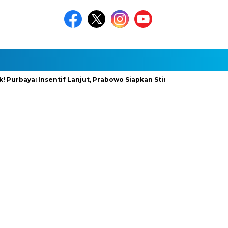
a: Insentif Lanjut, Prabowo Siapkan Stimulus Baru
InfraNexi