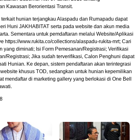
n Kawasan Berorientasi Transit.
i terkait hunian terjangkau Alaspadu dan Rumapadu dapat
aleri Huni JAKHABITAT serta pada website dan akun media
arta. Sementara untuk pemdaftaran melalui Website/Aplikasi
e https://www.rukita.co/collections/alaspadu-rukita-mrt; Cari
n yang diminati; Isi Form Pemesanan/Registrasi; Verifikasi
/Registrasi; Jika sudah terverifikasi, Calon Penghuni dapat
ti Hunian. Ke depan, sistem pendaftaran akan terintegrasi
website khusus TOD, sedangkan untuk hunian kepemilikan
mendaftar di marketing gallery yang berlokasi di One Bell
awati.
8