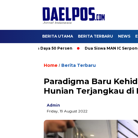
BERITA UTAMA
BERITA TERBARU
NEWS
E
omo Tambah Daya 50 Persen
Dua Siswa MAN IC Serpong Wakili R
Home
Berita Terbaru
/
Paradigma Baru Kehidu
Hunian Terjangkau di
Admin
Friday, 19 August 2022