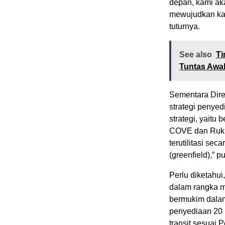
depan, kami ak
mewujudkan kawa
tuturnya.
See also
Ti
Tuntas Awal
Sementara Dire
strategi penyed
strategi, yaitu
COVE dan Rukit
terutilitasi se
(greenfield),” p
Perlu diketahui
dalam rangka m
bermukim dalam 
penyediaan 20 
transit sesuai 