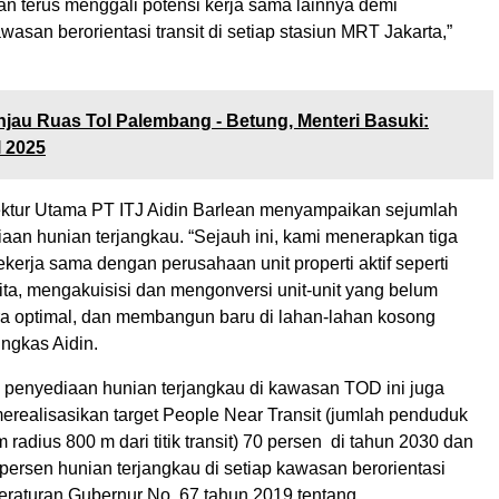
an terus menggali potensi kerja sama lainnya demi
san berorientasi transit di setiap stasiun MRT Jakarta,”
njau Ruas Tol Palembang - Betung, Menteri Basuki:
 2025
ktur Utama PT ITJ Aidin Barlean menyampaikan sejumlah
iaan hunian terjangkau. “Sejauh ini, kami menerapkan tiga
 bekerja sama dengan perusahaan unit properti aktif seperti
a, mengakuisisi dan mengonversi unit-unit yang belum
cara optimal, dan membangun baru di lahan-lahan kosong
ungkas Aidin.
, penyediaan hunian terjangkau di kawasan TOD ini juga
erealisasikan target People Near Transit (jumlah penduduk
radius 800 m dari titik transit) 70 persen di tahun 2030 dan
persen hunian terjangkau di setiap kawasan berorientasi
Peraturan Gubernur No. 67 tahun 2019 tentang