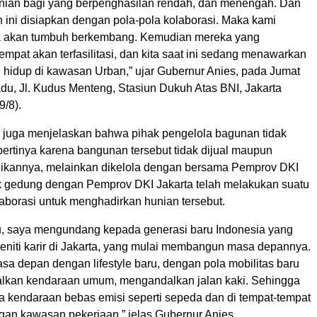
ian bagi yang berpenghasilan rendah, dan menengah. Dan
ini disiapkan dengan pola-pola kolaborasi. Maka kami
a akan tumbuh berkembang. Kemudian mereka yang
pat akan terfasilitasi, dan kita saat ini sedang menawarkan
 hidup di kawasan Urban,” ujar Gubernur Anies, pada Jumat
adu, Jl. Kudus Menteng, Stasiun Dukuh Atas BNI, Jakarta
9/8).
 juga menjelaskan bahwa pihak pengelola bagunan tidak
pertinya karena bangunan tersebut tidak dijual maupun
likannya, melainkan dikelola dengan bersama Pemprov DKI
ik gedung dengan Pemprov DKI Jakarta telah melakukan suatu
aborasi untuk menghadirkan hunian tersebut.
tu, saya mengundang kepada generasi baru Indonesia yang
meniti karir di Jakarta, yang mulai membangun masa depannya.
sa depan dengan lifestyle baru, dengan pola mobilitas baru
lkan kendaraan umum, mengandalkan jalan kaki. Sehingga
da kendaraan bebas emisi seperti sepeda dan di tempat-tempat
gan kawasan pekerjaan,” jelas Gubernur Anies.