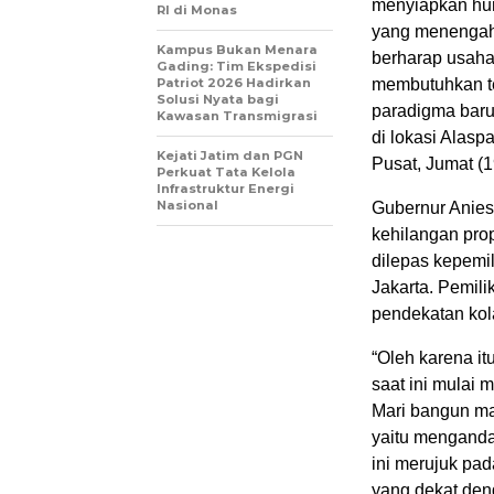
menyiapkan hun
RI di Monas
yang menengah 
Kampus Bukan Menara
berharap usah
Gading: Tim Ekspedisi
Patriot 2026 Hadirkan
membutuhkan tem
Solusi Nyata bagi
paradigma baru
Kawasan Transmigrasi
di lokasi Alasp
Kejati Jatim dan PGN
Pusat, Jumat (1
Perkuat Tata Kelola
Infrastruktur Energi
Nasional
Gubernur Anies
kehilangan pro
dilepas kepemi
Jakarta. Pemil
pendekatan kol
“Oleh karena i
saat ini mulai 
Mari bangun ma
yaitu menganda
ini merujuk pa
yang dekat den