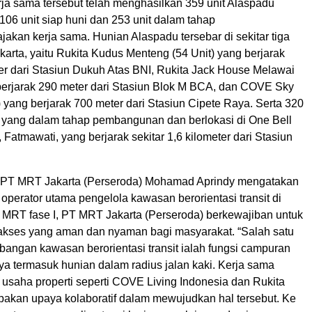
erja sama tersebut telah menghasilkan 359 unit Alaspadu
106 unit siap huni dan 253 unit dalam tahap
jakan kerja sama. Hunian Alaspadu tersebar di sekitar tiga
arta, yaitu Rukita Kudus Menteng (54 Unit) yang berjarak
ter dari Stasiun Dukuh Atas BNI, Rukita Jack House Melawai
 berjarak 290 meter dari Stasiun Blok M BCA, dan COVE Sky
) yang berjarak 700 meter dari Stasiun Cipete Raya. Serta 320
yang dalam tahap pembangunan dan berlokasi di One Bell
 Fatmawati, yang berjarak sekitar 1,6 kilometer dari Stasiun
a PT MRT Jakarta (Perseroda) Mohamad Aprindy mengatakan
perator utama pengelola kawasan berorientasi transit di
r MRT fase I, PT MRT Jakarta (Perseroda) berkewajiban untuk
kses yang aman dan nyaman bagi masyarakat. “Salah satu
bangan kawasan berorientasi transit ialah fungsi campuran
ya termasuk hunian dalam radius jalan kaki. Kerja sama
usaha properti seperti COVE Living Indonesia dan Rukita
akan upaya kolaboratif dalam mewujudkan hal tersebut. Ke