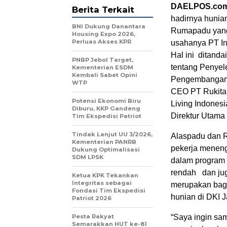
DAELPOS.co
Berita Terkait
hadirnya hunia
BNI Dukung Danantara
Rumapadu yang
Housing Expo 2026,
Perluas Akses KPR
usahanya PT Int
Hal ini ditand
PNBP Jebol Target,
tentang Penyel
Kementerian ESDM
Kembali Sabet Opini
Pengembangan 
WTP
CEO PT Rukita 
Potensi Ekonomi Biru
Living Indones
Diburu, KKP Gandeng
Direktur Utama
Tim Ekspedisi Patriot
Tindak Lanjut UU 3/2026,
Alaspadu dan 
Kementerian PANRB
pekerja meneng
Dukung Optimalisasi
SDM LPSK
dalam program 
rendah dan jug
Ketua KPK Tekankan
Integritas sebagai
merupakan bag
Fondasi Tim Ekspedisi
hunian di DKI J
Patriot 2026
Pesta Rakyat
“Saya ingin sa
Semarakkan HUT ke-81