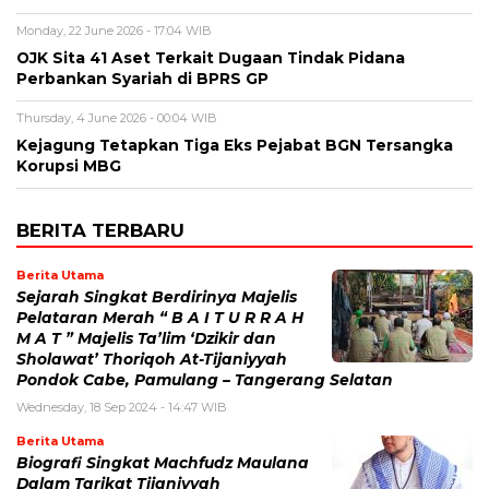
Monday, 22 June 2026 - 17:04 WIB
OJK Sita 41 Aset Terkait Dugaan Tindak Pidana
Perbankan Syariah di BPRS GP
Thursday, 4 June 2026 - 00:04 WIB
Kejagung Tetapkan Tiga Eks Pejabat BGN Tersangka
Korupsi MBG
BERITA TERBARU
Berita Utama
Sejarah Singkat Berdirinya Majelis
Pelataran Merah “ B A I T U R R A H
M A T ” Majelis Ta’lim ‘Dzikir dan
Sholawat’ Thoriqoh At-Tijaniyyah
Pondok Cabe, Pamulang – Tangerang Selatan
Wednesday, 18 Sep 2024 - 14:47 WIB
Berita Utama
Biografi Singkat Machfudz Maulana
Dalam Tarikat Tijaniyyah