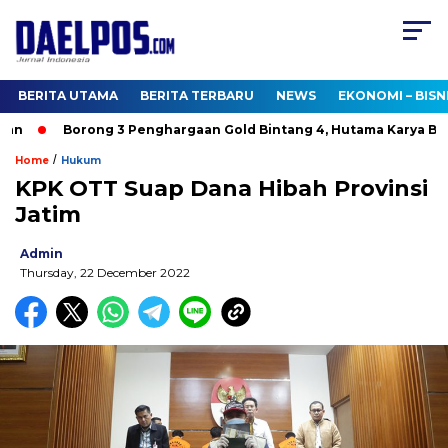
BERITA UTAMA
BERITA TERBARU
NEWS
EKONOMI – BISN
n
Borong 3 Penghargaan Gold Bintang 4, Hutama Karya Bukt
/
Home
Hukum
KPK OTT Suap Dana Hibah Provinsi
Jatim
Admin
Thursday, 22 December 2022