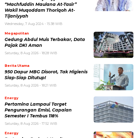
“Machfuddin Maulana At-Tasir”
Wakil Muqoddam Thoriqoh At-
Tijaniyyah
Wednesday, 7 Aug 2024 - 15:38 WIB
Megapolitan
Gedung Abdul Muis Terbakar, Data
Pajak DKI Aman
Saturday, 8 Aug 2026 - 18:28 WIB
Berita Utama
950 Dapur MBG Disorot, Tak Higienis
Siap-Siap Ditutup!
Saturday, 8 Aug 2026 - 18:21 WIB
Energy
Pertamina Lampaui Target
Pengurangan Emisi, Capaian
Semester I Tembus 118%
Saturday, 8 Aug 2026 - 17:52 WIB
Energy