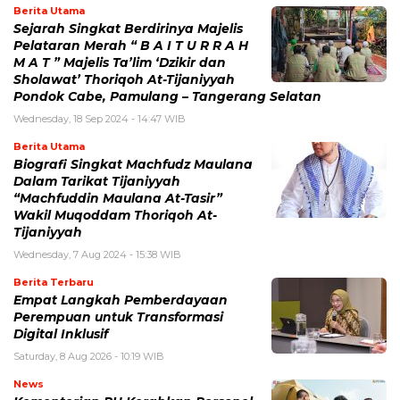
Berita Utama
Sejarah Singkat Berdirinya Majelis
Pelataran Merah “ B A I T U R R A H
M A T ” Majelis Ta’lim ‘Dzikir dan
Sholawat’ Thoriqoh At-Tijaniyyah
Pondok Cabe, Pamulang – Tangerang Selatan
Wednesday, 18 Sep 2024 - 14:47 WIB
Berita Utama
Biografi Singkat Machfudz Maulana
Dalam Tarikat Tijaniyyah
“Machfuddin Maulana At-Tasir”
Wakil Muqoddam Thoriqoh At-
Tijaniyyah
Wednesday, 7 Aug 2024 - 15:38 WIB
Berita Terbaru
Empat Langkah Pemberdayaan
Perempuan untuk Transformasi
Digital Inklusif
Saturday, 8 Aug 2026 - 10:19 WIB
News