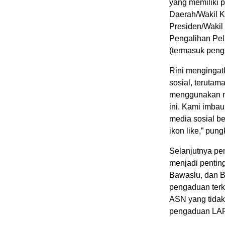
yang memiliki p
Daerah/Wakil K
Presiden/Wakil
Pengalihan Pe
(termasuk peng
Rini mengingat
sosial, teruta
menggunakan me
ini. Kami imba
media sosial b
ikon like,” pung
Selanjutnya pe
menjadi penti
Bawaslu, dan 
pengaduan terk
ASN yang tidak 
pengaduan LAP