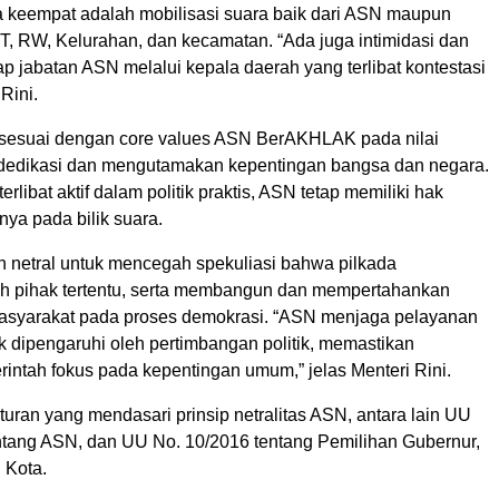
 keempat adalah mobilisasi suara baik dari ASN maupun
RT, RW, Kelurahan, dan kecamatan. “Ada juga intimidasi dan
p jabatan ASN melalui kepala daerah yang terlibat kontestasi
 Rini.
 sesuai dengan core values ASN BerAKHLAK pada nilai
dedikasi dan mengutamakan kepentingan bangsa dan negara.
terlibat aktif dalam politik praktis, ASN tetap memiliki hak
anya pada bilik suara.
 netral untuk mencegah spekuliasi bahwa pilkada
eh pihak tertentu, serta membangun dan mempertahankan
asyarakat pada proses demokrasi. “ASN menjaga pelayanan
ak dipengaruhi oleh pertimbangan politik, memastikan
intah fokus pada kepentingan umum,” jelas Menteri Rini.
uran yang mendasari prinsip netralitas ASN, antara lain UU
ntang ASN, dan UU No. 10/2016 tentang Pemilihan Gubernur,
 Kota.