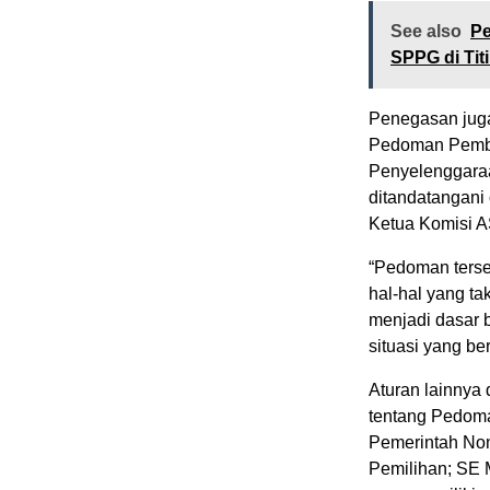
See also
Pe
SPPG di Titi
Penegasan juga
Pedoman Pembi
Penyelenggara
ditandatangani
Ketua Komisi A
“Pedoman terse
hal-hal yang ta
menjadi dasar 
situasi yang be
Aturan lainnya
tentang Pedom
Pemerintah No
Pemilihan; SE 