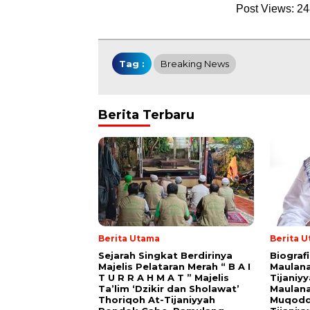
Post Views:
24
Tag :
Breaking News
Berita Terbaru
Berita Utama
Berita 
Sejarah Singkat Berdirinya
Biograf
Majelis Pelataran Merah “ B A I
Maulana
T U R R A H M A T ” Majelis
Tijaniy
Ta’lim ‘Dzikir dan Sholawat’
Maulana
Thoriqoh At-Tijaniyyah
Muqodd