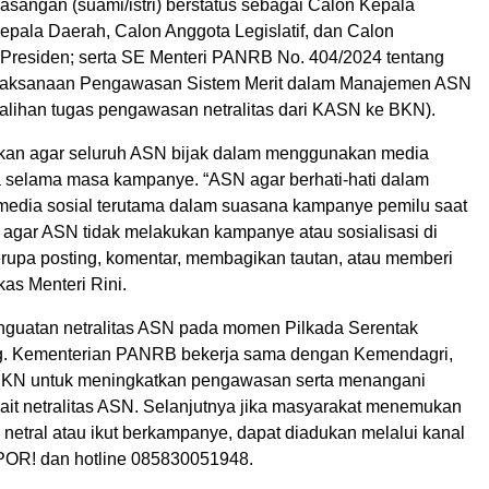
asangan (suami/istri) berstatus sebagai Calon Kepala
epala Daerah, Calon Anggota Legislatif, dan Calon
 Presiden; serta SE Menteri PANRB No. 404/2024 tentang
laksanaan Pengawasan Sistem Merit dalam Manajemen ASN
alihan tugas pengawasan netralitas dari KASN ke BKN).
kan agar seluruh ASN bijak dalam menggunakan media
ma selama masa kampanye. “ASN agar berhati-hati dalam
dia sosial terutama dalam suasana kampanye pemilu saat
u agar ASN tidak melakukan kampanye atau sosialisasi di
erupa posting, komentar, membagikan tautan, atau memberi
kas Menteri Rini.
nguatan netralitas ASN pada momen Pilkada Serentak
ng. Kementerian PANRB bekerja sama dengan Kemendagri,
BKN untuk meningkatkan pengawasan serta menangani
ait netralitas ASN. Selanjutnya jika masyarakat menemukan
netral atau ikut berkampanye, dapat diadukan melalui kanal
OR! dan hotline 085830051948.