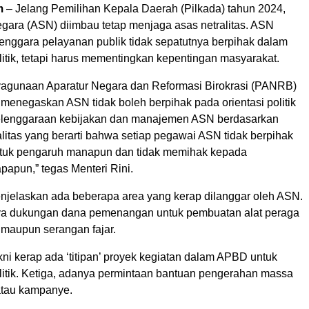
m
– Jelang Pemilihan Kepala Daerah (Pilkada) tahun 2024,
negara (ASN) diimbau tetap menjaga asas netralitas. ASN
enggara pelayanan publik tidak sepatutnya berpihak dalam
itik, tetapi harus mementingkan kepentingan masyarakat.
agunaan Aparatur Negara dan Reformasi Birokrasi (PANRB)
 menegaskan ASN tidak boleh berpihak pada orientasi politik
yelenggaraan kebijakan dan manajemen ASN berdasarkan
litas yang berarti bahwa setiap pegawai ASN tidak berpihak
ntuk pengaruh manapun dan tidak memihak kepada
papun,” tegas Menteri Rini.
enjelaskan ada beberapa area yang kerap dilanggar oleh ASN.
ya dukungan dana pemenangan untuk pembuatan alat peraga
maupun serangan fajar.
ni kerap ada ‘titipan’ proyek kegiatan dalam APBD untuk
litik. Ketiga, adanya permintaan bantuan pengerahan massa
 atau kampanye.