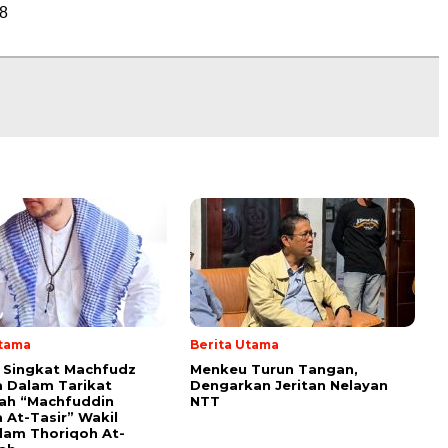
8
Utama
Berita Utama
i Singkat Machfudz
Menkeu Turun Tangan,
 Dalam Tarikat
Dengarkan Jeritan Nelayan
yah “Machfuddin
NTT
 At-Tasir” Wakil
am Thoriqoh At-