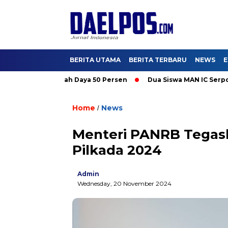
BERITA UTAMA
BERITA TERBARU
NEWS
E
 Promo Tambah Daya 50 Persen
Dua Siswa MAN IC Serpong Wakil
Home
News
/
Menteri PANRB Tegask
Pilkada 2024
Admin
Wednesday, 20 November 2024