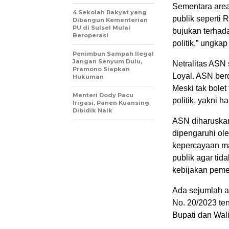
Sementara area
4 Sekolah Rakyat yang
publik seperti 
Dibangun Kementerian
PU di Sulsel Mulai
bujukan terhada
Beroperasi
politik,” ungkap
Penimbun Sampah Ilegal
Jangan Senyum Dulu,
Netralitas ASN
Pramono Siapkan
Loyal. ASN ber
Hukuman
Meski tak bolet 
Menteri Dody Pacu
politik, yakni h
Irigasi, Panen Kuansing
Dibidik Naik
ASN diharuskan
dipengaruhi ol
kepercayaan m
publik agar tid
kebijakan pemer
Ada sejumlah at
No. 20/2023 te
Bupati dan Wali