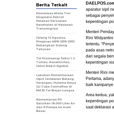
DAELPOS.co
Berita Terkait
aparatur sipil 
Kemenkes Minta Tim
sebagai penyel
Ekspedisi Patriot
Petakan Persoalan
kepentingan pol
Kesehatan di Kawasan
Transmigrasi
Menteri Penday
Rini Widyantini
Jelang 14 Agustus,
Pimpinan MPR-DPR-DPD
tertentu. “Pen
Matangkan Sidang
Tahunan
pada asas netra
dari segala be
Tol Prosiwangi Seksi 1-2
kepentingan sia
Tuntas, Konektivitas
Jatim Makin Ngebut
Menteri Rini m
Lakukan Pemeliharaan
Pertama, adan
Oprit Jembatan Batang
Serangan, Hutama Karya
baik kampanye 
Uji Coba Contraflow di
KM 55 Tol Binjai–Langsa
Area kedua, yak
Kementerian PU
kepentingan po
Salurkan 18.000 Liter Air
saat deklarasi
dan 9 Pompa ke Aceh
Besar