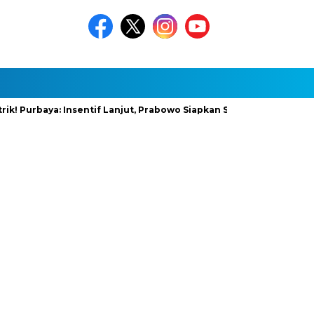
baya: Insentif Lanjut, Prabowo Siapkan Stimulus Baru
InfraN