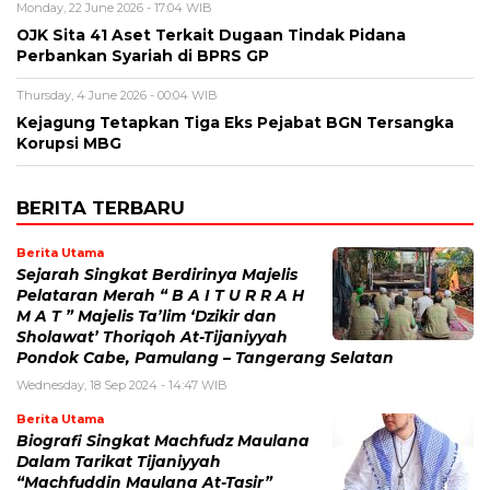
Monday, 22 June 2026 - 17:04 WIB
OJK Sita 41 Aset Terkait Dugaan Tindak Pidana
Perbankan Syariah di BPRS GP
Thursday, 4 June 2026 - 00:04 WIB
Kejagung Tetapkan Tiga Eks Pejabat BGN Tersangka
Korupsi MBG
BERITA TERBARU
Berita Utama
Sejarah Singkat Berdirinya Majelis
Pelataran Merah “ B A I T U R R A H
M A T ” Majelis Ta’lim ‘Dzikir dan
Sholawat’ Thoriqoh At-Tijaniyyah
Pondok Cabe, Pamulang – Tangerang Selatan
Wednesday, 18 Sep 2024 - 14:47 WIB
Berita Utama
Biografi Singkat Machfudz Maulana
Dalam Tarikat Tijaniyyah
“Machfuddin Maulana At-Tasir”