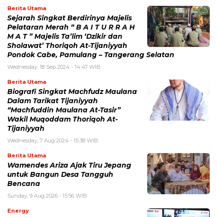
Berita Utama
Sejarah Singkat Berdirinya Majelis
Pelataran Merah “ B A I T U R R A H
M A T ” Majelis Ta’lim ‘Dzikir dan
Sholawat’ Thoriqoh At-Tijaniyyah
Pondok Cabe, Pamulang – Tangerang Selatan
Wednesday, 18 Sep 2024 - 14:47 WIB
Berita Utama
Biografi Singkat Machfudz Maulana
Dalam Tarikat Tijaniyyah
“Machfuddin Maulana At-Tasir”
Wakil Muqoddam Thoriqoh At-
Tijaniyyah
Wednesday, 7 Aug 2024 - 15:38 WIB
Berita Utama
Wamendes Ariza Ajak Tiru Jepang
untuk Bangun Desa Tangguh
Bencana
Sunday, 9 Aug 2026 - 15:56 WIB
Energy