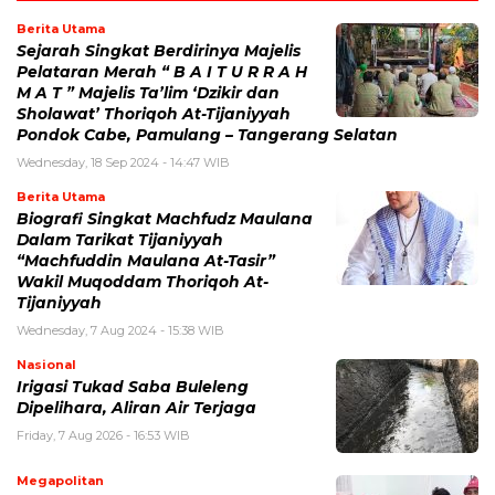
Berita Utama
Sejarah Singkat Berdirinya Majelis
Pelataran Merah “ B A I T U R R A H
M A T ” Majelis Ta’lim ‘Dzikir dan
Sholawat’ Thoriqoh At-Tijaniyyah
Pondok Cabe, Pamulang – Tangerang Selatan
Wednesday, 18 Sep 2024 - 14:47 WIB
Berita Utama
Biografi Singkat Machfudz Maulana
Dalam Tarikat Tijaniyyah
“Machfuddin Maulana At-Tasir”
Wakil Muqoddam Thoriqoh At-
Tijaniyyah
Wednesday, 7 Aug 2024 - 15:38 WIB
Nasional
Irigasi Tukad Saba Buleleng
Dipelihara, Aliran Air Terjaga
Friday, 7 Aug 2026 - 16:53 WIB
Megapolitan