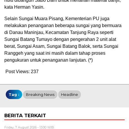
hulu dibangun Sabo Dam untuk menahan material banjir,”
kata Herman Yasin.
Selain Sungai Muara Pisang, Kementerian PU juga
melakukan penanganan beberapa sungai yang bermuara
di Danau Maninjau, Kecamatan Tanjung Raya seperti
Sungai Batang Tumayo dengan pengerahan 2 unit alat
berat, Sungai Asam, Sungai Batang Balok, serta Sungai
Ranggeh yang saat ini masih dalam tahap proses
pengukuran untuk penanganan lanjutan. (*)
Post Views:
237
Tag :
Breaking News
Headline
BERITA TERKAIT
Friday, 7 August 2026 - 13:00 WIB