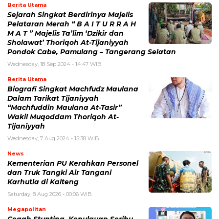
Berita Utama
Sejarah Singkat Berdirinya Majelis
Pelataran Merah “ B A I T U R R A H
M A T ” Majelis Ta’lim ‘Dzikir dan
Sholawat’ Thoriqoh At-Tijaniyyah
Pondok Cabe, Pamulang – Tangerang Selatan
Wednesday, 18 Sep 2024 - 14:47 WIB
Berita Utama
Biografi Singkat Machfudz Maulana
Dalam Tarikat Tijaniyyah
“Machfuddin Maulana At-Tasir”
Wakil Muqoddam Thoriqoh At-
Tijaniyyah
Wednesday, 7 Aug 2024 - 15:38 WIB
News
Kementerian PU Kerahkan Personel
dan Truk Tangki Air Tangani
Karhutla di Kalteng
Saturday, 8 Aug 2026 - 00:06 WIB
Megapolitan