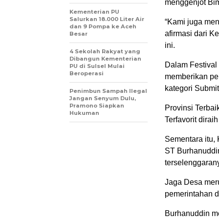
menggenjot Bi
Kementerian PU
Salurkan 18.000 Liter Air
“Kami juga me
dan 9 Pompa ke Aceh
afirmasi dari 
Besar
ini.
4 Sekolah Rakyat yang
Dibangun Kementerian
Dalam Festival
PU di Sulsel Mulai
Beroperasi
memberikan pen
kategori Submi
Penimbun Sampah Ilegal
Jangan Senyum Dulu,
Pramono Siapkan
Provinsi Terbai
Hukuman
Terfavorit dirai
Sementara itu
ST Burhanuddin
terselenggaran
Jaga Desa mer
pemerintahan d
Burhanuddin me