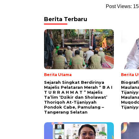
Post Views:
15
Berita Terbaru
Berita Utama
Berita 
Sejarah Singkat Berdirinya
Biograf
Majelis Pelataran Merah “ B A I
Maulana
T U R R A H M A T ” Majelis
Tijaniy
Ta’lim ‘Dzikir dan Sholawat’
Maulana
Thoriqoh At-Tijaniyyah
Muqodd
Pondok Cabe, Pamulang –
Tijaniy
Tangerang Selatan