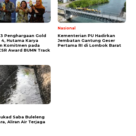
l
Nasional
 3 Penghargaan Gold
Kementerian PU Hadirkan
 4, Hutama Karya
Jembatan Gantung Geser
an Komitmen pada
Pertama RI di Lombok Barat
CSR Award BUMN Track
l
 Tukad Saba Buleleng
ra, Aliran Air Terjaga