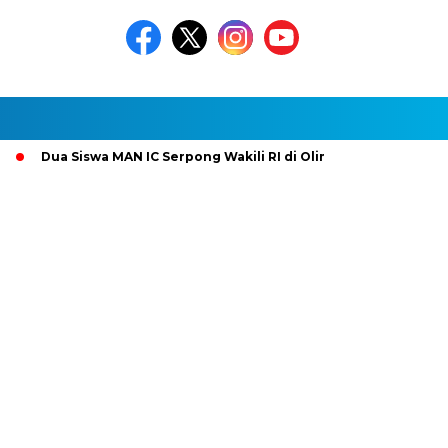
a Siswa MAN IC Serpong Wakili RI di Olimpiade Nuklir Dunia