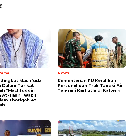
8
Utama
News
i Singkat Machfudz
Kementerian PU Kerahkan
 Dalam Tarikat
Personel dan Truk Tangki Air
yah “Machfuddin
Tangani Karhutla di Kalteng
 At-Tasir” Wakil
am Thoriqoh At-
yah