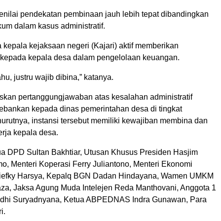
nilai pendekatan pembinaan jauh lebih tepat dibandingkan
um dalam kasus administratif.
 kepala kejaksaan negeri (Kajari) aktif memberikan
kepada kepala desa dalam pengelolaan keuangan.
hu, justru wajib dibina,” katanya.
skan pertanggungjawaban atas kesalahan administratif
ebankan kepada dinas pemerintahan desa di tingkat
urutnya, instansi tersebut memiliki kewajiban membina dan
rja kepala desa.
tua DPD Sultan Bakhtiar, Utusan Khusus Presiden Hasjim
o, Menteri Koperasi Ferry Juliantono, Menteri Ekonomi
 Riefky Harsya, Kepalq BGN Dadan Hindayana, Wamen UMKM
aza, Jaksa Agung Muda Intelejen Reda Manthovani, Anggota 1
hi Suryadnyana, Ketua ABPEDNAS Indra Gunawan, Para
i.