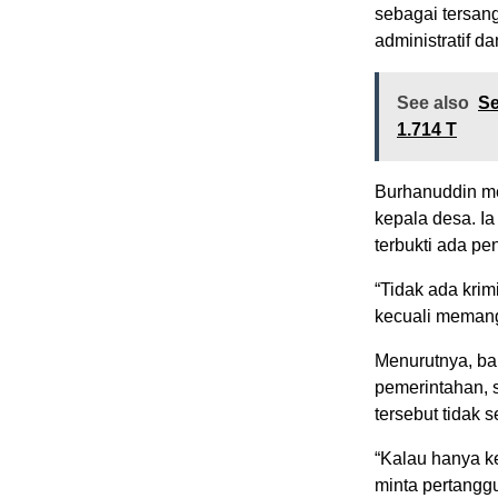
sebagai tersang
administratif d
See also
Se
1.714 T
Burhanuddin me
kepala desa. Ia
terbukti ada p
“Tidak ada krim
kecuali memang
Menurutnya, ban
pemerintahan, s
tersebut tidak
“Kalau hanya ke
minta pertangg