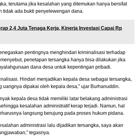
ka, terutama jika kesalahan yang ditemukan hanya bersifat
an tidak ada bukti penyelewengan dana.
rap 2,4 Juta Tenaga Kerja, Kinerja Investasi Capai Rp
negaskan pentingnya menghindari kriminalisasi terhadap
 menyebut, penetapan tersangka hanya bisa dilakukan jika
enyalahgunaan dana desa untuk kepentingan pribadi.
inalisasi. Hindari menjadikan kepala desa sebagai tersangka,
 uangnya dipakai oleh kepala desa,” ujar Burhanuddin.
yak kepala desa tidak memiliki latar belakang administrasi
ehingga kesalahan administratif kerap terjadi. Namun, hal
 seharusnya langsung berujung pada proses hukum pidana.
salahan administrasi lalu dijadikan tersangka, saya akan
ungjawaban,” tegasnya.