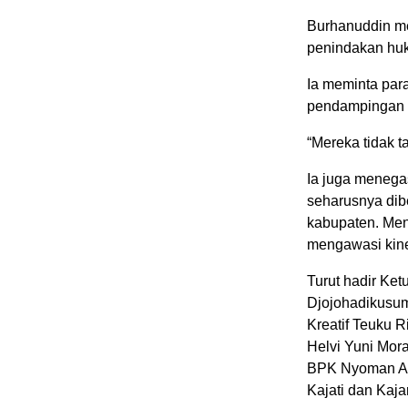
Burhanuddin me
penindakan huk
Ia meminta para
pendampingan 
“Mereka tidak ta
Ia juga menega
seharusnya dib
kabupaten. Men
mengawasi kine
Turut hadir Ke
Djojohadikusum
Kreatif Teuku
Helvi Yuni Mor
BPK Nyoman Ad
Kajati dan Kajar