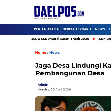
BERITA UTAMA
BERITA TERBARU
NEWS
E
men pada TJSL & CSR Award BUMN Track 2026
Kunjungi Booth
Home
News
/
Jaga Desa Lindungi K
Pembangunan Desa
Admin
Monday, 20 April 2026