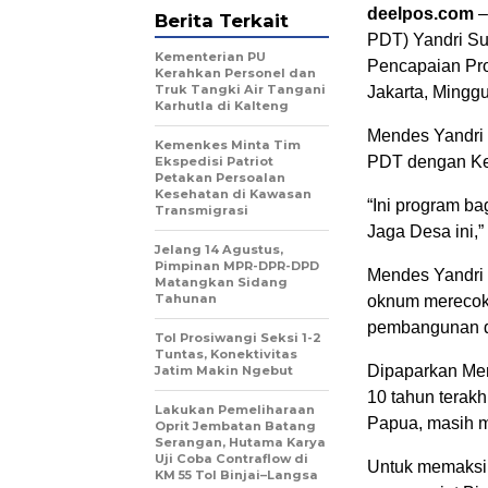
deelpos.com
–
Berita Terkait
PDT) Yandri Su
Kementerian PU
Pencapaian Pro
Kerahkan Personel dan
Truk Tangki Air Tangani
Jakarta, Mingg
Karhutla di Kalteng
Mendes Yandri
Kemenkes Minta Tim
PDT dengan Kej
Ekspedisi Patriot
Petakan Persoalan
Kesehatan di Kawasan
“Ini program b
Transmigrasi
Jaga Desa ini,”
Jelang 14 Agustus,
Pimpinan MPR-DPR-DPD
Mendes Yandri 
Matangkan Sidang
Tahunan
oknum merecok
pembangunan 
Tol Prosiwangi Seksi 1-2
Tuntas, Konektivitas
Dipaparkan Men
Jatim Makin Ngebut
10 tahun terakh
Lakukan Pemeliharaan
Papua, masih m
Oprit Jembatan Batang
Serangan, Hutama Karya
Uji Coba Contraflow di
Untuk memaksi
KM 55 Tol Binjai–Langsa