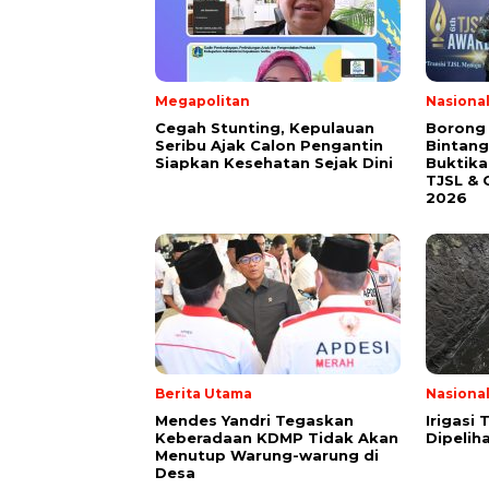
Megapolitan
Nasiona
Cegah Stunting, Kepulauan
Borong
Seribu Ajak Calon Pengantin
Bintang
Siapkan Kesehatan Sejak Dini
Buktik
TJSL & 
2026
Berita Utama
Nasiona
Mendes Yandri Tegaskan
Irigasi
Keberadaan KDMP Tidak Akan
Dipeliha
Menutup Warung-warung di
Desa