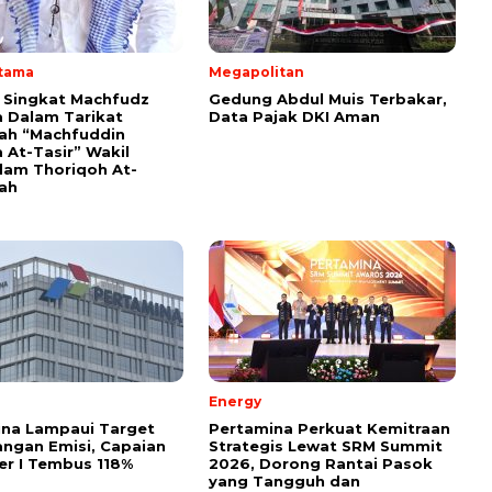
Utama
Megapolitan
i Singkat Machfudz
Gedung Abdul Muis Terbakar,
 Dalam Tarikat
Data Pajak DKI Aman
yah “Machfuddin
 At-Tasir” Wakil
am Thoriqoh At-
yah
Energy
ina Lampaui Target
Pertamina Perkuat Kemitraan
ngan Emisi, Capaian
Strategis Lewat SRM Summit
r I Tembus 118%
2026, Dorong Rantai Pasok
yang Tangguh dan