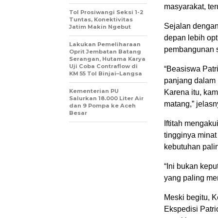
masyarakat, ter
Tol Prosiwangi Seksi 1-2
Tuntas, Konektivitas
Sejalan dengan 
Jatim Makin Ngebut
depan lebih opt
Lakukan Pemeliharaan
pembangunan s
Oprit Jembatan Batang
Serangan, Hutama Karya
Uji Coba Contraflow di
“Beasiswa Patr
KM 55 Tol Binjai–Langsa
panjang dalam
Kementerian PU
Karena itu, kam
Salurkan 18.000 Liter Air
matang,” jelasn
dan 9 Pompa ke Aceh
Besar
Iftitah mengak
tingginya mina
kebutuhan pali
“Ini bukan kep
yang paling me
Meski begitu, 
Ekspedisi Patri