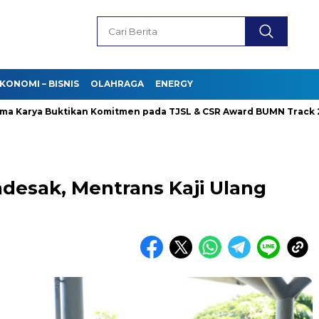
KONOMI – BISNIS
OLAHRAGA
ENERGY
rya Buktikan Komitmen pada TJSL & CSR Award BUMN Track 2026
esak, Mentrans Kaji Ulang