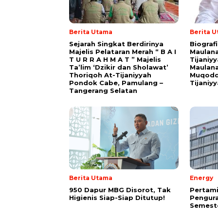
Berita Utama
Berita 
Sejarah Singkat Berdirinya
Biograf
Majelis Pelataran Merah “ B A I
Maulana
T U R R A H M A T ” Majelis
Tijaniy
Ta’lim ‘Dzikir dan Sholawat’
Maulana
Thoriqoh At-Tijaniyyah
Muqodd
Pondok Cabe, Pamulang –
Tijaniy
Tangerang Selatan
Berita Utama
Energy
950 Dapur MBG Disorot, Tak
Pertam
Higienis Siap-Siap Ditutup!
Pengura
Semeste