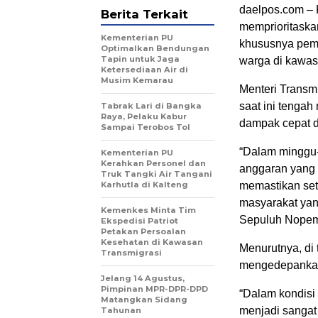
daelpos.com –
Berita Terkait
memprioritaska
Kementerian PU
khususnya pemb
Optimalkan Bendungan
Tapin untuk Jaga
warga di kawas
Ketersediaan Air di
Musim Kemarau
Menteri Transm
saat ini tenga
Tabrak Lari di Bangka
Raya, Pelaku Kabur
dampak cepat d
Sampai Terobos Tol
“Dalam minggu-
Kementerian PU
Kerahkan Personel dan
anggaran yang 
Truk Tangki Air Tangani
Karhutla di Kalteng
memastikan se
masyarakat yang 
Kemenkes Minta Tim
Sepuluh Nopemb
Ekspedisi Patriot
Petakan Persoalan
Kesehatan di Kawasan
Menurutnya, di
Transmigrasi
mengedepankan
Jelang 14 Agustus,
Pimpinan MPR-DPR-DPD
“Dalam kondisi
Matangkan Sidang
menjadi sangat
Tahunan