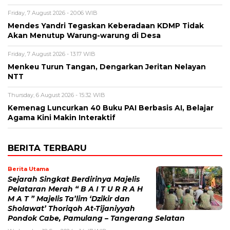
Friday, 7 August 2026 - 20:06 WIB
Mendes Yandri Tegaskan Keberadaan KDMP Tidak
Akan Menutup Warung-warung di Desa
Friday, 7 August 2026 - 13:17 WIB
Menkeu Turun Tangan, Dengarkan Jeritan Nelayan
NTT
Thursday, 6 August 2026 - 15:32 WIB
Kemenag Luncurkan 40 Buku PAI Berbasis AI, Belajar
Agama Kini Makin Interaktif
BERITA TERBARU
Berita Utama
Sejarah Singkat Berdirinya Majelis
Pelataran Merah “ B A I T U R R A H
M A T ” Majelis Ta’lim ‘Dzikir dan
Sholawat’ Thoriqoh At-Tijaniyyah
Pondok Cabe, Pamulang – Tangerang Selatan