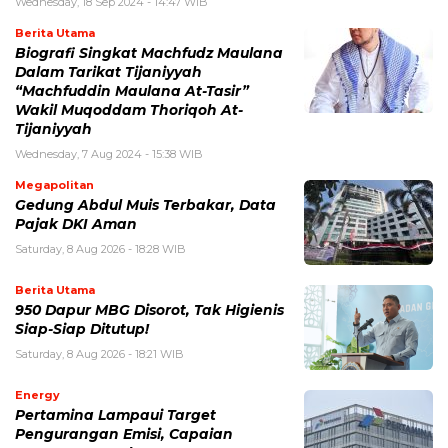
Wednesday, 18 Sep 2024 - 14:47 WIB
Berita Utama
Biografi Singkat Machfudz Maulana
Dalam Tarikat Tijaniyyah
“Machfuddin Maulana At-Tasir”
Wakil Muqoddam Thoriqoh At-
Tijaniyyah
Wednesday, 7 Aug 2024 - 15:38 WIB
Megapolitan
Gedung Abdul Muis Terbakar, Data
Pajak DKI Aman
Saturday, 8 Aug 2026 - 18:28 WIB
Berita Utama
950 Dapur MBG Disorot, Tak Higienis
Siap-Siap Ditutup!
Saturday, 8 Aug 2026 - 18:21 WIB
Energy
Pertamina Lampaui Target
Pengurangan Emisi, Capaian