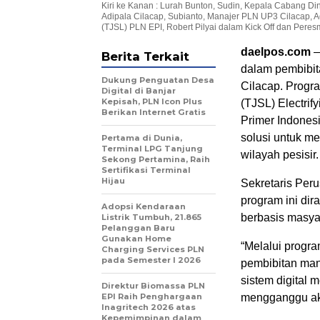
Kiri ke Kanan : Lurah Bunton, Sudin, Kepala Cabang D
Adipala Cilacap, Subianto, Manajer PLN UP3 Cilacap, 
(TJSL) PLN EPI, Robert Pilyai dalam Kick Off dan Peres
daelpos.com
—
Berita Terkait
dalam pembibit
Dukung Penguatan Desa
Cilacap. Progr
Digital di Banjar
Kepisah, PLN Icon Plus
(TJSL) Electrif
Berikan Internet Gratis
Primer Indones
solusi untuk me
Pertama di Dunia,
Terminal LPG Tanjung
wilayah pesisir.
Sekong Pertamina, Raih
Sertifikasi Terminal
Hijau
Sekretaris Per
program ini di
Adopsi Kendaraan
berbasis masyar
Listrik Tumbuh, 21.865
Pelanggan Baru
Gunakan Home
“Melalui progra
Charging Services PLN
pada Semester I 2026
pembibitan mang
sistem digital 
Direktur Biomassa PLN
EPI Raih Penghargaan
mengganggu akti
Inagritech 2026 atas
Kepemimpinan dalam