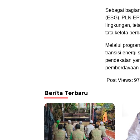
Sebagai bagian
(ESG), PLN EPI
lingkungan, te
tata kelola ber
Melalui progr
transisi energi
pendekatan yang
pemberdayaan 
Post Views:
97
Berita Terbaru