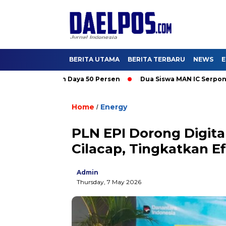
BERITA UTAMA
BERITA TERBARU
NEWS
E
romo Tambah Daya 50 Persen
Dua Siswa MAN IC Serpong Wakili 
Home
Energy
/
PLN EPI Dorong Digita
Cilacap, Tingkatkan Ef
Admin
Thursday, 7 May 2026