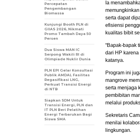
Ia menambahkan
Percepatan
Pengembangan
memungkinkan p
Biomassa
serta dapat di
Kunjungi Booth PLN di
efisiensi pengg
GIIAS 2026, Nikmati
kualitas bibit s
Promo Tambah Daya 50
Persen
“Bapak-bapak ti
Dua Siswa MAN IC
dari HP karena 
Serpong Wakili RI di
Olimpiade Nuklir Dunia
katanya.
PLN EPI Gelar Konsultasi
Program ini jug
Publik AMDAL Fasilitas
Regasifikasi LNG,
mangrove memil
Perkuat Transisi Energi
serta menjaga 
di NTB
pembibitan ma
Siapkan SDM Untuk
melalui produksi
Transisi Energi, PLN dan
IT PLN Beri Pelatihan
Energi Terbarukan Bagi
Sekretaris Cam
Siswa SMA
menilai kolabo
lingkungan.