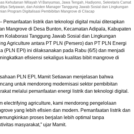
inas Kehutanan Wilayah VI Banyumas, Jawa Tengah, Hadiyono, Sekretaris Camat
Aditya Setyawan, dan Asisten Manager Tanggung Jawab Sosial dan Lingkungan
mian Program Digitalisasi Pembibitan Mangrove di Cilacap
 Pemanfaatan listrik dan teknologi digital mulai diterapkan
an Mangrove di Desa Bunton, Kecamatan Adipala, Kabupaten
am Kolaborasi Tanggung Jawab Sosial dan Lingkungan
ying Agriculture antara PT PLN (Persero) dan PT PLN Energi
ia (PLN EPI) ini dilaksanakan pada Rabu (6/5) dan menjadi
ningkatkan efisiensi sekaligus kualitas bibit mangrove di
usahaan PLN EPI, Mamit Setiawan menjelasan bahwa
rancang untuk mendorong modernisasi sektor pembibitan
akat melalui pemanfaatan energi listrik dan teknologi digital.
m electrifying agriculture, kami mendorong pengelolaan
rove yang lebih efisien dan modern. Pemanfaatan listrik dan
memungkinkan proses berjalan lebih optimal tanpa
vitas masyarakat,” ujar Mamit.