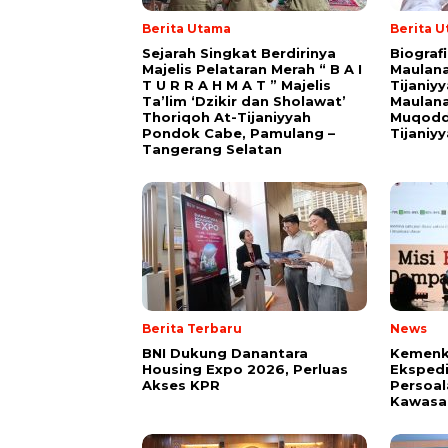
Berita Utama
Berita 
Sejarah Singkat Berdirinya
Biograf
Majelis Pelataran Merah “ B A I
Maulana
T U R R A H M A T ” Majelis
Tijaniy
Ta’lim ‘Dzikir dan Sholawat’
Maulana
Thoriqoh At-Tijaniyyah
Muqodd
Pondok Cabe, Pamulang –
Tijaniy
Tangerang Selatan
Berita Terbaru
News
BNI Dukung Danantara
Kemenk
Housing Expo 2026, Perluas
Ekspedi
Akses KPR
Persoal
Kawasan