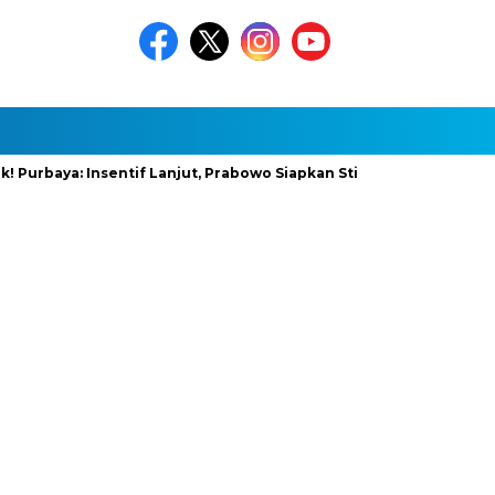
ya: Insentif Lanjut, Prabowo Siapkan Stimulus Baru
InfraNex