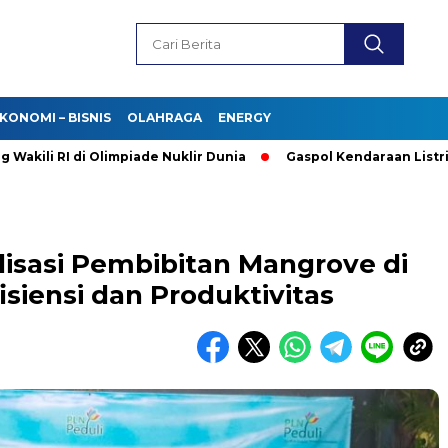
KONOMI – BISNIS
OLAHRAGA
ENERGY
RI di Olimpiade Nuklir Dunia
Gaspol Kendaraan Listrik! Purba
lisasi Pembibitan Mangrove di
isiensi dan Produktivitas