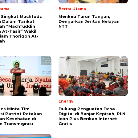
Utama
Berita Utama
i Singkat Machfudz
Menkeu Turun Tangan,
 Dalam Tarikat
Dengarkan Jeritan Nelayan
yah “Machfuddin
NTT
 At-Tasir” Wakil
am Thoriqoh At-
yah
Energy
es Minta Tim
Dukung Penguatan Desa
si Patriot Petakan
Digital di Banjar Kepisah, PLN
an Kesehatan di
Icon Plus Berikan Internet
 Transmigrasi
Gratis