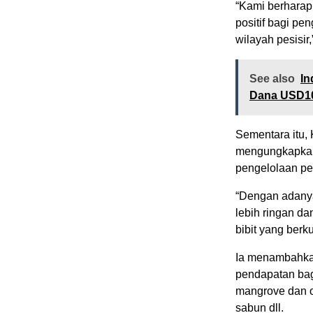
“Kami berharap
positif bagi pe
wilayah pesisir,
See also
In
Dana USD10
Sementara itu,
mengungkapkan
pengelolaan pe
“Dengan adanya 
lebih ringan da
bibit yang berk
Ia menambahkan
pendapatan bag
mangrove dan ol
sabun dll.