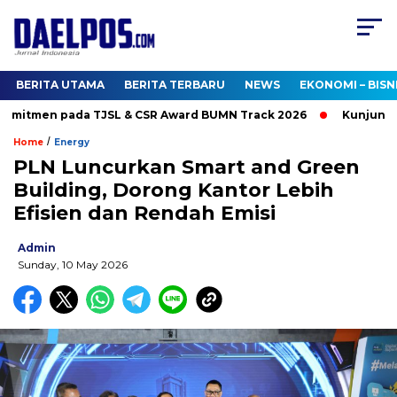
BERITA UTAMA
BERITA TERBARU
NEWS
EKONOMI – BISN
mitmen pada TJSL & CSR Award BUMN Track 2026
Kunjungi Bo
/
Home
Energy
PLN Luncurkan Smart and Green
Building, Dorong Kantor Lebih
Efisien dan Rendah Emisi
Admin
Sunday, 10 May 2026