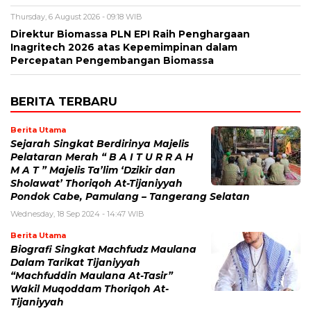
Thursday, 6 August 2026 - 09:18 WIB
Direktur Biomassa PLN EPI Raih Penghargaan
Inagritech 2026 atas Kepemimpinan dalam
Percepatan Pengembangan Biomassa
BERITA TERBARU
Berita Utama
Sejarah Singkat Berdirinya Majelis
Pelataran Merah “ B A I T U R R A H
M A T ” Majelis Ta’lim ‘Dzikir dan
Sholawat’ Thoriqoh At-Tijaniyyah
Pondok Cabe, Pamulang – Tangerang Selatan
Wednesday, 18 Sep 2024 - 14:47 WIB
Berita Utama
Biografi Singkat Machfudz Maulana
Dalam Tarikat Tijaniyyah
“Machfuddin Maulana At-Tasir”
Wakil Muqoddam Thoriqoh At-
Tijaniyyah