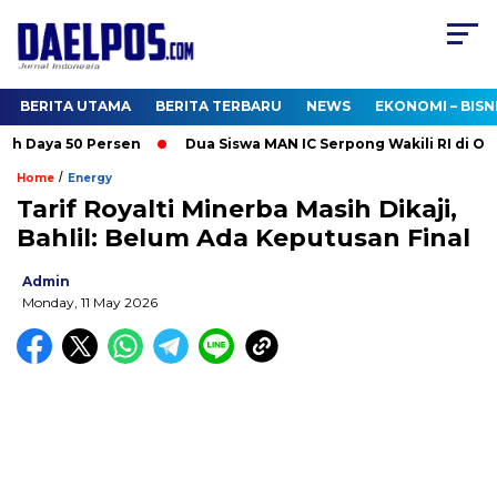
BERITA UTAMA
BERITA TERBARU
NEWS
EKONOMI – BISN
 Daya 50 Persen
Dua Siswa MAN IC Serpong Wakili RI di Olimp
/
Home
Energy
Tarif Royalti Minerba Masih Dikaji,
Bahlil: Belum Ada Keputusan Final
Admin
Monday, 11 May 2026