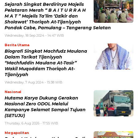
Sejarah Singkat Berdirinya Majelis
Pelataran Merah “ B A I T U R R A H
M A T ” Majelis Ta’lim ‘Dzikir dan
Sholawat’ Thoriqoh At-Tijaniyyah
Pondok Cabe, Pamulang – Tangerang Selatan
Wednesday, 18 Sep 2024 - 14:47 WIB
Berita Utama
Biografi Singkat Machfudz Maulana
Dalam Tarikat Tijaniyyah
“Machfuddin Maulana At-Tasir”
Wakil Muqoddam Thoriqoh At-
Tijaniyyah
Wednesday, 7 Aug 2024 - 15:38 WIB
Nasional
Hutama Karya Dukung Gerakan
Nasional Zero ODOL Melalui
Kampanye Selamat Sampai Tujuan
(SETUJU)
Thursday, 6 Aug 2026 - 17:55 WIB
Megapolitan