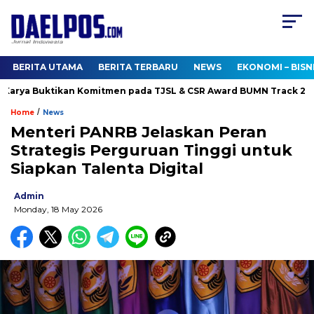
BERITA UTAMA
BERITA TERBARU
NEWS
EKONOMI – BISN
arya Buktikan Komitmen pada TJSL & CSR Award BUMN Track 2026
/
Home
News
Menteri PANRB Jelaskan Peran
Strategis Perguruan Tinggi untuk
Siapkan Talenta Digital
Admin
Monday, 18 May 2026