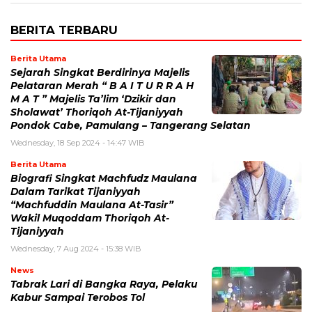
BERITA TERBARU
Berita Utama
Sejarah Singkat Berdirinya Majelis
Pelataran Merah “ B A I T U R R A H
M A T ” Majelis Ta’lim ‘Dzikir dan
Sholawat’ Thoriqoh At-Tijaniyyah
Pondok Cabe, Pamulang – Tangerang Selatan
Wednesday, 18 Sep 2024 - 14:47 WIB
Berita Utama
Biografi Singkat Machfudz Maulana
Dalam Tarikat Tijaniyyah
“Machfuddin Maulana At-Tasir”
Wakil Muqoddam Thoriqoh At-
Tijaniyyah
Wednesday, 7 Aug 2024 - 15:38 WIB
News
Tabrak Lari di Bangka Raya, Pelaku
Kabur Sampai Terobos Tol