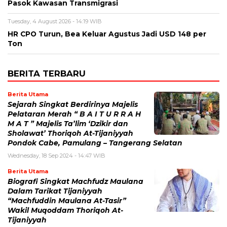
Pasok Kawasan Transmigrasi
Tuesday, 4 August 2026 - 14:19 WIB
HR CPO Turun, Bea Keluar Agustus Jadi USD 148 per
Ton
BERITA TERBARU
Berita Utama
Sejarah Singkat Berdirinya Majelis
Pelataran Merah “ B A I T U R R A H
M A T ” Majelis Ta’lim ‘Dzikir dan
Sholawat’ Thoriqoh At-Tijaniyyah
Pondok Cabe, Pamulang – Tangerang Selatan
Wednesday, 18 Sep 2024 - 14:47 WIB
Berita Utama
Biografi Singkat Machfudz Maulana
Dalam Tarikat Tijaniyyah
“Machfuddin Maulana At-Tasir”
Wakil Muqoddam Thoriqoh At-
Tijaniyyah