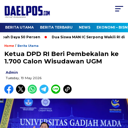
BERITA UTAMA
BERITA TERBARU
NEWS
EKONOMI – BISN
ah Daya 50 Persen
Dua Siswa MAN IC Serpong Wakili RI di Oli
/
Home
Berita Utama
Ketua DPD RI Beri Pembekalan ke
1.700 Calon Wisudawan UGM
Admin
Tuesday, 19 May 2026