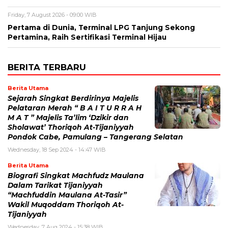
Friday, 7 August 2026 - 09:00 WIB
Pertama di Dunia, Terminal LPG Tanjung Sekong
Pertamina, Raih Sertifikasi Terminal Hijau
BERITA TERBARU
Berita Utama
Sejarah Singkat Berdirinya Majelis
Pelataran Merah “ B A I T U R R A H
M A T ” Majelis Ta’lim ‘Dzikir dan
Sholawat’ Thoriqoh At-Tijaniyyah
Pondok Cabe, Pamulang – Tangerang Selatan
Wednesday, 18 Sep 2024 - 14:47 WIB
Berita Utama
Biografi Singkat Machfudz Maulana
Dalam Tarikat Tijaniyyah
“Machfuddin Maulana At-Tasir”
Wakil Muqoddam Thoriqoh At-
Tijaniyyah
Wednesday, 7 Aug 2024 - 15:38 WIB