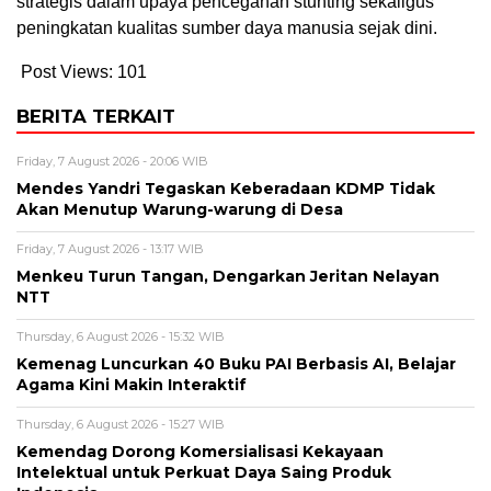
strategis dalam upaya pencegahan stunting sekaligus
peningkatan kualitas sumber daya manusia sejak dini.
Post Views:
101
BERITA TERKAIT
Friday, 7 August 2026 - 20:06 WIB
Mendes Yandri Tegaskan Keberadaan KDMP Tidak
Akan Menutup Warung-warung di Desa
Friday, 7 August 2026 - 13:17 WIB
Menkeu Turun Tangan, Dengarkan Jeritan Nelayan
NTT
Thursday, 6 August 2026 - 15:32 WIB
Kemenag Luncurkan 40 Buku PAI Berbasis AI, Belajar
Agama Kini Makin Interaktif
Thursday, 6 August 2026 - 15:27 WIB
Kemendag Dorong Komersialisasi Kekayaan
Intelektual untuk Perkuat Daya Saing Produk