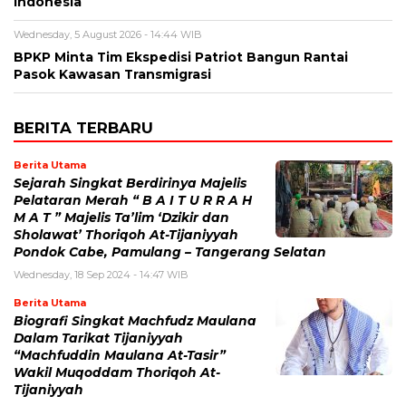
Indonesia
Wednesday, 5 August 2026 - 14:44 WIB
BPKP Minta Tim Ekspedisi Patriot Bangun Rantai
Pasok Kawasan Transmigrasi
BERITA TERBARU
Berita Utama
Sejarah Singkat Berdirinya Majelis
Pelataran Merah “ B A I T U R R A H
M A T ” Majelis Ta’lim ‘Dzikir dan
Sholawat’ Thoriqoh At-Tijaniyyah
Pondok Cabe, Pamulang – Tangerang Selatan
Wednesday, 18 Sep 2024 - 14:47 WIB
Berita Utama
Biografi Singkat Machfudz Maulana
Dalam Tarikat Tijaniyyah
“Machfuddin Maulana At-Tasir”
Wakil Muqoddam Thoriqoh At-
Tijaniyyah