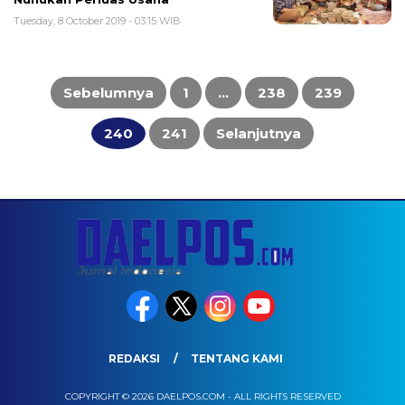
Tuesday, 8 October 2019 - 03:15 WIB
Posts
pagination
Sebelumnya
1
…
238
239
240
241
Selanjutnya
REDAKSI
TENTANG KAMI
COPYRIGHT © 2026 DAELPOS.COM - ALL RIGHTS RESERVED