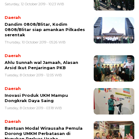
Saturday, 12 October 2019 - 10:23 WIB
Daerah
Dandim 0808/Blitar, Kodim
0808/Blitar siap amankan Pilkades
serentak
Thursday, 10 October 2019 - 05:26 WIB
Daerah
Ahlu Sunnah wal Jamaah, Alasan
Arsid Ikut Penjaringan PKB
Tuesday, 8 October 2019 - 12:05 WIB
Daerah
Inovasi Produk UKM Mampu
Dongkrak Daya Saing
Tuesday, 8 October 2019 - 03:18 WIB
Daerah
Bantuan Modal Wirausaha Pemula
Dorong UMKM Perbatasan di
Nunukan Perluas Usaha