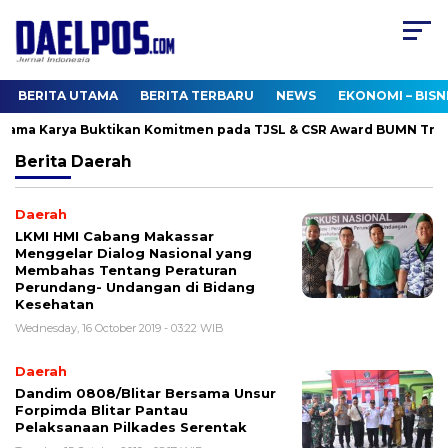
BERITA UTAMA
BERITA TERBARU
NEWS
EKONOMI – BISN
tama Karya Buktikan Komitmen pada TJSL & CSR Award BUMN Trac
Berita
Daerah
Daerah
LKMI HMI Cabang Makassar
Menggelar Dialog Nasional yang
Membahas Tentang Peraturan
Perundang- Undangan di Bidang
Kesehatan
Wednesday, 16 October 2019 - 03:22 WIB
Daerah
Dandim 0808/Blitar Bersama Unsur
Forpimda Blitar Pantau
Pelaksanaan Pilkades Serentak