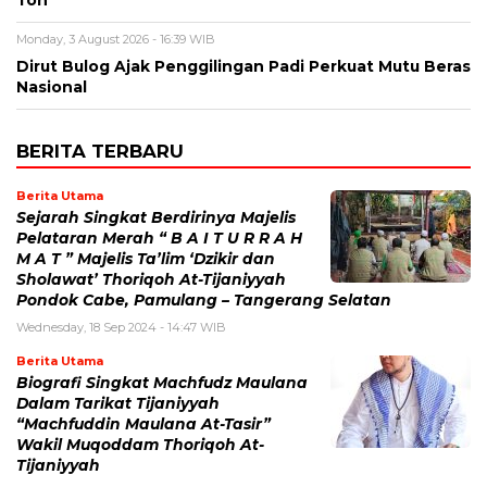
Monday, 3 August 2026 - 16:39 WIB
Dirut Bulog Ajak Penggilingan Padi Perkuat Mutu Beras
Nasional
BERITA TERBARU
Berita Utama
Sejarah Singkat Berdirinya Majelis
Pelataran Merah “ B A I T U R R A H
M A T ” Majelis Ta’lim ‘Dzikir dan
Sholawat’ Thoriqoh At-Tijaniyyah
Pondok Cabe, Pamulang – Tangerang Selatan
Wednesday, 18 Sep 2024 - 14:47 WIB
Berita Utama
Biografi Singkat Machfudz Maulana
Dalam Tarikat Tijaniyyah
“Machfuddin Maulana At-Tasir”
Wakil Muqoddam Thoriqoh At-
Tijaniyyah