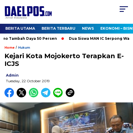
BERITA UTAMA
BERITA TERBARU
NEWS
EKONOMI – BISN
omo Tambah Daya 50 Persen
Dua Siswa MAN IC Serpong Wakili R
/
Home
Hukum
Kejari Kota Mojokerto Terapkan E-
ICJS
Admin
Tuesday, 22 October 2019