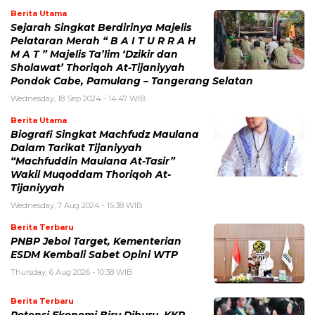
Berita Utama
Sejarah Singkat Berdirinya Majelis
Pelataran Merah “ B A I T U R R A H
M A T ” Majelis Ta’lim ‘Dzikir dan
Sholawat’ Thoriqoh At-Tijaniyyah
Pondok Cabe, Pamulang – Tangerang Selatan
Wednesday, 18 Sep 2024 - 14:47 WIB
Berita Utama
Biografi Singkat Machfudz Maulana
Dalam Tarikat Tijaniyyah
“Machfuddin Maulana At-Tasir”
Wakil Muqoddam Thoriqoh At-
Tijaniyyah
Wednesday, 7 Aug 2024 - 15:38 WIB
Berita Terbaru
PNBP Jebol Target, Kementerian
ESDM Kembali Sabet Opini WTP
Thursday, 6 Aug 2026 - 10:38 WIB
Berita Terbaru