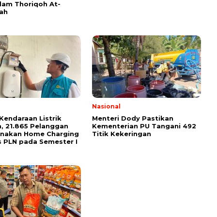
am Thoriqoh At-
yah
Nasional
Kendaraan Listrik
Menteri Dody Pastikan
, 21.865 Pelanggan
Kementerian PU Tangani 492
unakan Home Charging
Titik Kekeringan
s PLN pada Semester I