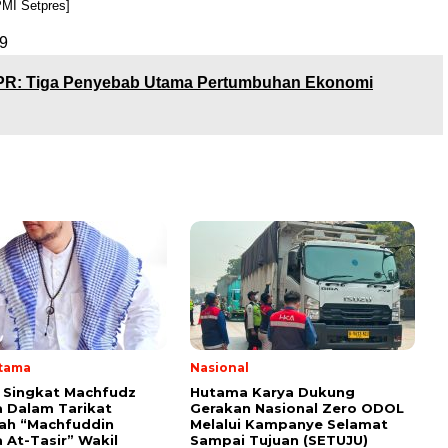
PMI Setpres]
9
R: Tiga Penyebab Utama Pertumbuhan Ekonomi
Utama
Nasional
i Singkat Machfudz
Hutama Karya Dukung
 Dalam Tarikat
Gerakan Nasional Zero ODOL
yah “Machfuddin
Melalui Kampanye Selamat
 At-Tasir” Wakil
Sampai Tujuan (SETUJU)