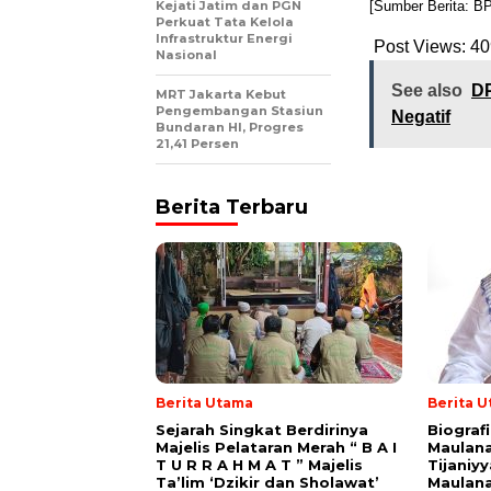
Kejati Jatim dan PGN
[Sumber Berita: B
Perkuat Tata Kelola
Infrastruktur Energi
Post Views:
40
Nasional
See also
DP
MRT Jakarta Kebut
Pengembangan Stasiun
Negatif
Bundaran HI, Progres
21,41 Persen
Berita Terbaru
Berita Utama
Berita 
Sejarah Singkat Berdirinya
Biograf
Majelis Pelataran Merah “ B A I
Maulana
T U R R A H M A T ” Majelis
Tijaniy
Ta’lim ‘Dzikir dan Sholawat’
Maulana