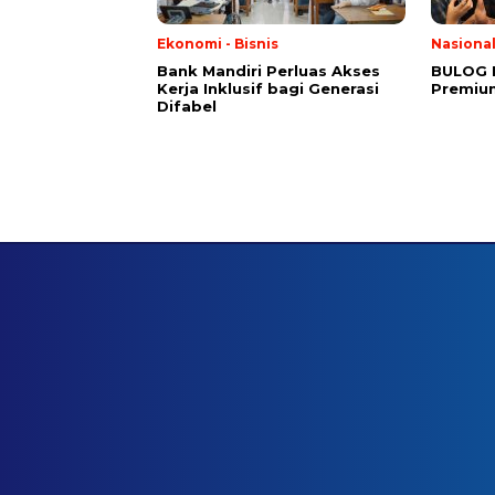
Ekonomi - Bisnis
Nasiona
Bank Mandiri Perluas Akses
BULOG 
Kerja Inklusif bagi Generasi
Premium
Difabel