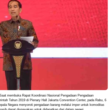
Saat membuka Rapat Koordinasi Nasional Pengadaan Pengadaan
ntah Tahun 2019 di Plenary Hall Jakarta Convention Center, pada Rabu, 6
pala Negara menyoroti pengadaan barang melalui impor untuk komoditas
sih dapat diupayakan untuk didapatkan dari dalam negeri.