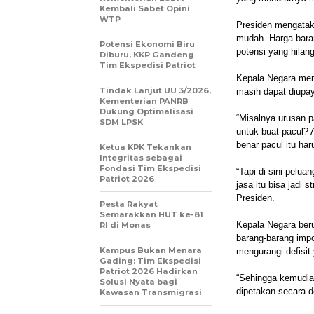
Kembali Sabet Opini
WTP
Presiden mengatak
mudah. Harga baran
Potensi Ekonomi Biru
potensi yang hilang
Diburu, KKP Gandeng
Tim Ekspedisi Patriot
Kepala Negara men
Tindak Lanjut UU 3/2026,
masih dapat diupay
Kementerian PANRB
Dukung Optimalisasi
“Misalnya urusan p
SDM LPSK
untuk buat pacul? 
benar pacul itu har
Ketua KPK Tekankan
Integritas sebagai
Fondasi Tim Ekspedisi
“Tapi di sini pelu
Patriot 2026
jasa itu bisa jadi 
Presiden.
Pesta Rakyat
Semarakkan HUT ke-81
Kepala Negara beru
RI di Monas
barang-barang imp
Kampus Bukan Menara
mengurangi defisit 
Gading: Tim Ekspedisi
Patriot 2026 Hadirkan
“Sehingga kemudian
Solusi Nyata bagi
dipetakan secara 
Kawasan Transmigrasi