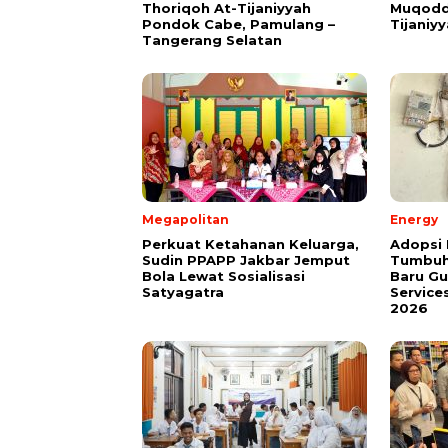
Thoriqoh At-Tijaniyyah
Muqodd
Pondok Cabe, Pamulang –
Tijaniy
Tangerang Selatan
Megapolitan
Energy
Perkuat Ketahanan Keluarga,
Adopsi 
Sudin PPAPP Jakbar Jemput
Tumbuh
Bola Lewat Sosialisasi
Baru G
Satyagatra
Service
2026