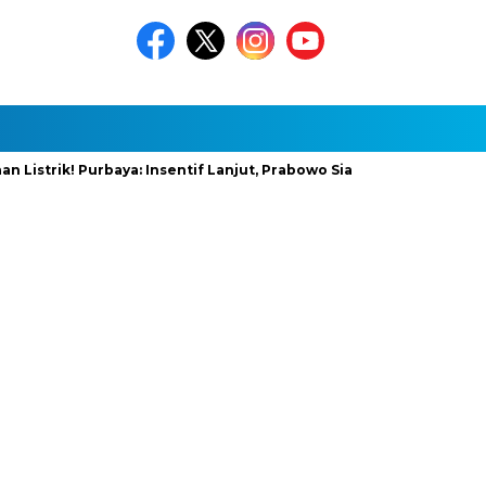
rik! Purbaya: Insentif Lanjut, Prabowo Siapkan Stimulus Baru