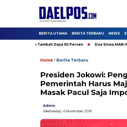
BERITA UTAMA
BERITA TERBARU
NEWS
E
Nikmati Promo Tambah Daya 50 Persen
Dua Siswa MAN IC Serpo
Home
Berita Terbaru
/
Presiden Jokowi: Pen
Pemerintah Harus Maj
Masak Pacul Saja Impo
Admin
Wednesday, 6 November 2019