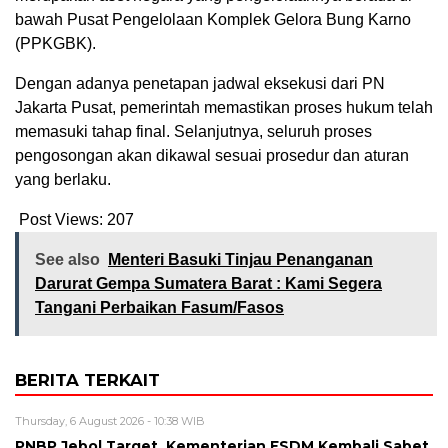
bawah Pusat Pengelolaan Komplek Gelora Bung Karno
(PPKGBK).
Dengan adanya penetapan jadwal eksekusi dari PN
Jakarta Pusat, pemerintah memastikan proses hukum telah
memasuki tahap final. Selanjutnya, seluruh proses
pengosongan akan dikawal sesuai prosedur dan aturan
yang berlaku.
Post Views:
207
See also
Menteri Basuki Tinjau Penanganan
Darurat Gempa Sumatera Barat : Kami Segera
Tangani Perbaikan Fasum/Fasos
BERITA TERKAIT
Thursday, 6 August 2026 - 10:38 WIB
PNBP Jebol Target, Kementerian ESDM Kembali Sabet