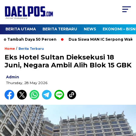
BERITA UTAMA
BERITA TERBARU
NEWS
EKONOMI – BISN
o Tambah Daya 50 Persen
Dua Siswa MAN IC Serpong Wakili RI
/
Home
Berita Terbaru
Eks Hotel Sultan Dieksekusi 18
Juni, Negara Ambil Alih Blok 15 GBK
Admin
Thursday, 28 May 2026