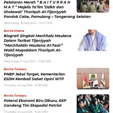
Pelataran Merah “ B A I T U R R A H
M A T ” Majelis Ta’lim ‘Dzikir dan
Sholawat’ Thoriqoh At-Tijaniyyah
Pondok Cabe, Pamulang – Tangerang Selatan
Wednesday, 18 Sep 2024 - 14:47 WIB
Berita Utama
Biografi Singkat Machfudz Maulana
Dalam Tarikat Tijaniyyah
“Machfuddin Maulana At-Tasir”
Wakil Muqoddam Thoriqoh At-
Tijaniyyah
Wednesday, 7 Aug 2024 - 15:38 WIB
Berita Terbaru
PNBP Jebol Target, Kementerian
ESDM Kembali Sabet Opini WTP
Thursday, 6 Aug 2026 - 10:38 WIB
Berita Terbaru
Potensi Ekonomi Biru Diburu, KKP
Gandeng Tim Ekspedisi Patriot
Thursday, 6 Aug 2026 - 10:26 WIB