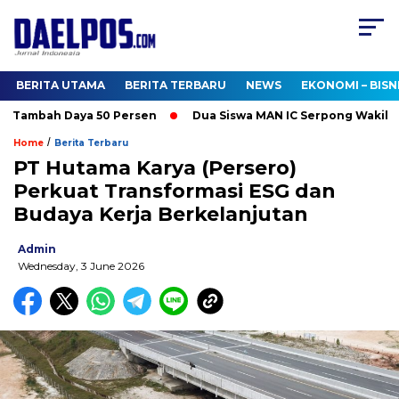
BERITA UTAMA
BERITA TERBARU
NEWS
EKONOMI – BISN
Tambah Daya 50 Persen
Dua Siswa MAN IC Serpong Wakili RI di
/
Home
Berita Terbaru
PT Hutama Karya (Persero)
Perkuat Transformasi ESG dan
Budaya Kerja Berkelanjutan
Admin
Wednesday, 3 June 2026