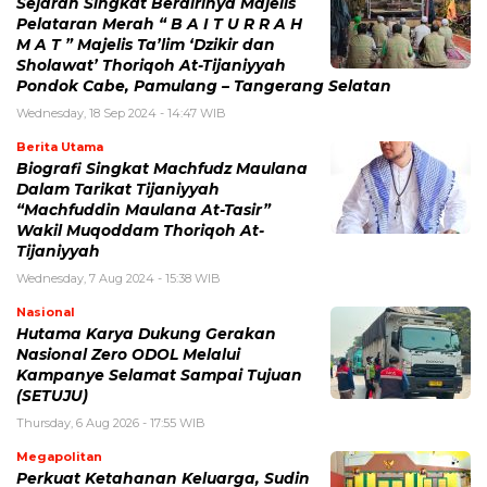
Sejarah Singkat Berdirinya Majelis
Pelataran Merah “ B A I T U R R A H
M A T ” Majelis Ta’lim ‘Dzikir dan
Sholawat’ Thoriqoh At-Tijaniyyah
Pondok Cabe, Pamulang – Tangerang Selatan
Wednesday, 18 Sep 2024 - 14:47 WIB
Berita Utama
Biografi Singkat Machfudz Maulana
Dalam Tarikat Tijaniyyah
“Machfuddin Maulana At-Tasir”
Wakil Muqoddam Thoriqoh At-
Tijaniyyah
Wednesday, 7 Aug 2024 - 15:38 WIB
Nasional
Hutama Karya Dukung Gerakan
Nasional Zero ODOL Melalui
Kampanye Selamat Sampai Tujuan
(SETUJU)
Thursday, 6 Aug 2026 - 17:55 WIB
Megapolitan
Perkuat Ketahanan Keluarga, Sudin