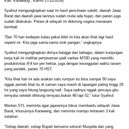
Kab. Karawang , Kamis (7/11/2019).
Syahrul mengungkapkan saat ini hasil pencitraan satelit, daerah Jawa
Barat dan daerah jawa lainnya sudah mulai ada hujan, dan panen juga
sudah dilakukan. Petani di wilayah ini didorong segera menanam
kembali.
“Dan 70 hari kedepan kalau pakai bibit ini kita akan lihat lagi hasil
seperti ini. Kita jaga sama-sama stok pangan,” ungkapnya.
Syahrul mengungkapkan dirinya bangga dan bahagia, dalam kunjungan
kerja kali ini melihat pertanaman padi varitas M70D yang memiliki
produktivitas 8-9 ton per hektar, juga dengan keunggulan waktu tanam
yang pendek, panen 70 HST.
“Kita lihat hari ini ada anakan satu rumpun itu bisa sampai 50 saya
nggak pernah lihat itu di zaman saya masih di lapangan paling tinggi 29.
Ini yang saya hitung langsung tadi. Saya tadinya nggak percaya gitu
ternyata setelah dihitung ternyata bukan 48 tapi 52,” tutur Syahrul.
Mentan SYL meminta agar jajarannya fokus membantu wilayah Jawa
Barat, khususnya Karawang, dan meminta mampu tertanam 3 kali
setahun.
“Setiap daerah, setiap Bupati bersama seluruh Muspida dan yang