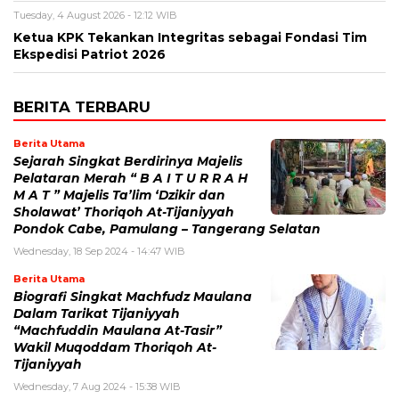
Tuesday, 4 August 2026 - 12:12 WIB
Ketua KPK Tekankan Integritas sebagai Fondasi Tim
Ekspedisi Patriot 2026
BERITA TERBARU
Berita Utama
Sejarah Singkat Berdirinya Majelis
Pelataran Merah “ B A I T U R R A H
M A T ” Majelis Ta’lim ‘Dzikir dan
Sholawat’ Thoriqoh At-Tijaniyyah
Pondok Cabe, Pamulang – Tangerang Selatan
Wednesday, 18 Sep 2024 - 14:47 WIB
Berita Utama
Biografi Singkat Machfudz Maulana
Dalam Tarikat Tijaniyyah
“Machfuddin Maulana At-Tasir”
Wakil Muqoddam Thoriqoh At-
Tijaniyyah
Wednesday, 7 Aug 2024 - 15:38 WIB