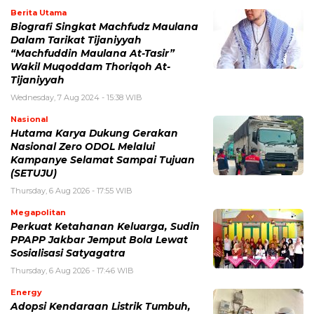
Berita Utama
Biografi Singkat Machfudz Maulana
Dalam Tarikat Tijaniyyah
“Machfuddin Maulana At-Tasir”
Wakil Muqoddam Thoriqoh At-
Tijaniyyah
Wednesday, 7 Aug 2024 - 15:38 WIB
Nasional
Hutama Karya Dukung Gerakan
Nasional Zero ODOL Melalui
Kampanye Selamat Sampai Tujuan
(SETUJU)
Thursday, 6 Aug 2026 - 17:55 WIB
Megapolitan
Perkuat Ketahanan Keluarga, Sudin
PPAPP Jakbar Jemput Bola Lewat
Sosialisasi Satyagatra
Thursday, 6 Aug 2026 - 17:46 WIB
Energy
Adopsi Kendaraan Listrik Tumbuh,