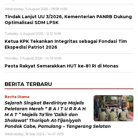
Wednesday, 5 August 2026 - 09:58 WIB
Tindak Lanjut UU 3/2026, Kementerian PANRB Dukung
Optimalisasi SDM LPSK
Tuesday, 4 August 2026 - 12:12 WIB
Ketua KPK Tekankan Integritas sebagai Fondasi Tim
Ekspedisi Patriot 2026
Monday, 3 August 2026 - 14:33 WIB
Pesta Rakyat Semarakkan HUT ke-81 RI di Monas
BERITA TERBARU
Berita Utama
Sejarah Singkat Berdirinya Majelis
Pelataran Merah “ B A I T U R R A H
M A T ” Majelis Ta’lim ‘Dzikir dan
Sholawat’ Thoriqoh At-Tijaniyyah
Pondok Cabe, Pamulang – Tangerang Selatan
Wednesday, 18 Sep 2024 - 14:47 WIB