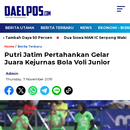
BERITA UTAMA
BERITA TERBARU
NEWS
EKONOMI – BISN
 Tambah Daya 50 Persen
Dua Siswa MAN IC Serpong Wakili RI d
/
Home
Berita Terbaru
Putri Jatim Pertahankan Gelar
Juara Kejurnas Bola Voli Junior
Admin
Thursday, 7 November 2019